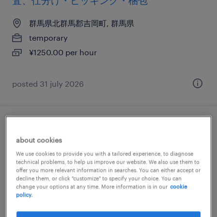
査、仕分け・ピッキング・梱包
群馬県北群馬郡吉岡町, 群馬県
temporary
¥1250.00 per hour
posted 31 july 2026
化学・素材のマシンオペレーター
about cookies
群馬県北群馬郡吉岡町, 群馬県
We use cookies to provide you with a tailored experience, to diagnose
technical problems, to help us improve our website. We also use them to
temporary
offer you more relevant information in searches. You can either accept or
decline them, or click "customize" to specify your choice. You can
¥1260.00 per hour
change your options at any time. More information is in our
cookie
policy.