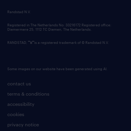
randstad innovation fund
country websites
Randstad N.V.
contact us
Registered in The Netherlands No: 33216172 Registered office:
Diemermere 25, 1112 TC Diemen, The Netherlands.
RANDSTAD,
is a registered trademark of © Randstad N.V.
Some images on our website have been generated using AI.
contact us
terms & conditions
accessibility
cookies
privacy notice