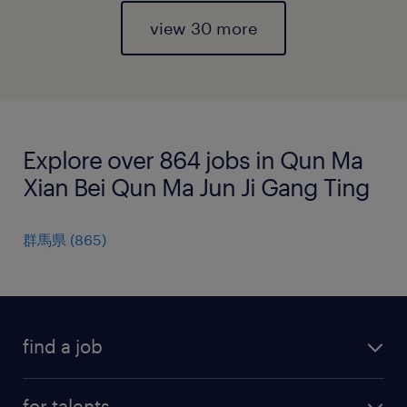
view 30 more
Explore over 864 jobs in Qun Ma
Xian Bei Qun Ma Jun Ji Gang Ting
群馬県
(
865
)
find a job
all jobs
for talents