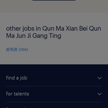
other jobs in Qun Ma Xian Bei Qun
Ma Jun Ji Gang Ting
群馬県
(
266
)
find a job
all jobs
for talents
career advice
operational career
careers at Randstad