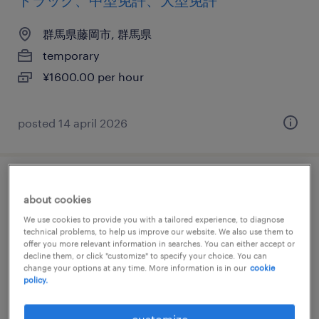
トラック、中型免許、大型免許
群馬県藤岡市, 群馬県
temporary
¥1600.00 per hour
posted 14 april 2026
食料品のフォークリフト
about cookies
We use cookies to provide you with a tailored experience, to diagnose
群馬県沼田市, 群馬県
technical problems, to help us improve our website. We also use them to
temporary
offer you more relevant information in searches. You can either accept or
decline them, or click "customize" to specify your choice. You can
¥1350.00 per hour
change your options at any time. More information is in our
cookie
policy.
customize