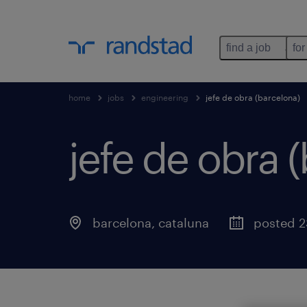
find a job
for
home
jobs
engineering
jefe de obra (barcelona)
jefe de obra 
barcelona
,
cataluna
posted 2