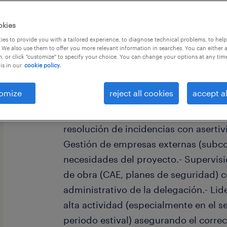
okies
es to provide you with a tailored experience, to diagnose technical problems, to hel
 We also use them to offer you more relevant information in searches. You can either 
, or click "customize" to specify your choice. You can change your options at any tim
is in our
cookie policy.
- Coordinación del montaje y la inst
casa del cliente, optimizando siempr
omize
reject all cookies
accept al
y los tiempos de ejecución.- Interloc
(públicos y privados), gestionando l
resolución de incidencias con asertiv
Gestión de empresas externas (subco
necesidades del proyecto.- Supervis
de obra (CAE, planes de seguridad) 
administrativo de la delegación.- Li
alta actividad (especialmente en el s
periodo estival) asegurando el corr