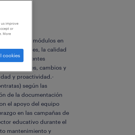
p us improve
accept or
e. More
alación de los módulos en
e los márgenes, la calidad
l cookies
ución con Clientes
as necesidades, cambios y
idad y proactividad.-
ntratas) según las
ión de la documentación
con el apoyo del equipo
derazgo en las campañas de
ector educativo durante el
ecto mantenimiento y