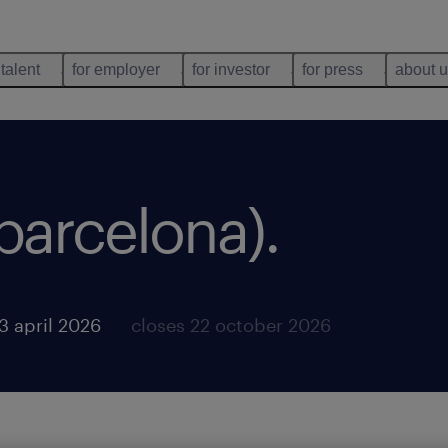
 talent
for employer
for investor
for press
about 
(barcelona)
.
3 april 2026
closes 22 october 2026