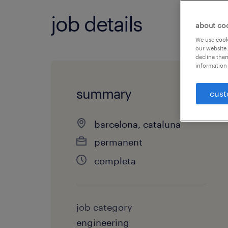
job details
about co
We use cooki
our website.
decline them
information 
summary
cust
barcelona, cataluna
permanent
completa
job category
engineering