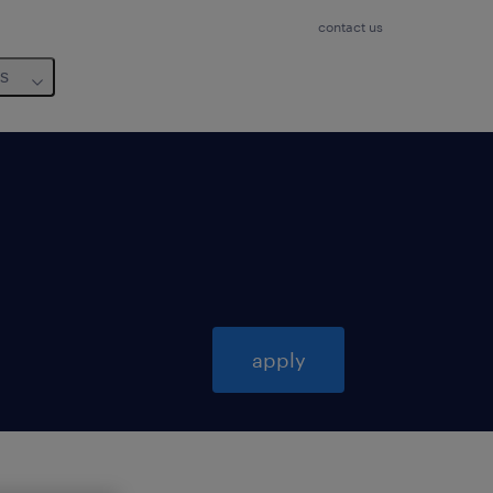
contact us
us
apply