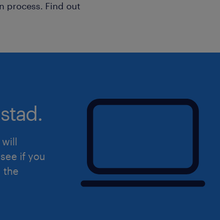
n process. Find out
stad.
will
see if you
d the