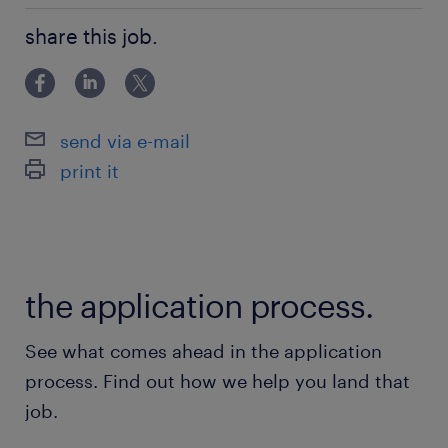
建設現場や各種工事で使われる多様な機械や設備
入力程度
のレンタルを提供しています。
share this job.
最寄駅
東西線／南砂町駅（徒歩15分）
send via e-mail
print it
休日休暇
週休2日
月1回土曜日出勤あり※その際は週6日勤務
the application process.
就業時間
8:30-17:00（実働7時間30分・休憩60分）
See what comes ahead in the application
process. Find out how we help you land that
残業
job.
基本定時退社♪