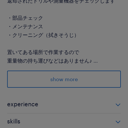
返却されたドリルや測量機器をチェックします
・部品チェック
・メンテナンス
・クリーニング（拭きそうじ）
置いてある場所で作業するので
重量物の持ち運びなどはありません♪
...
▶同業務のかたもいて安心！1チーム3名体制で作
show more
業します
▶特別な経験・スキルはいりません
▶座りでの作業もあり！
experience
未経験OK♪
派遣先の特徴
skills