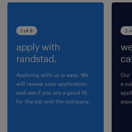
1 of 8
2 o
apply with
we
randstad.
cal
Applying with us is easy. We
Our 
will review your application
a su
and see if you are a good fit
appl
for the job and the company.
aspi