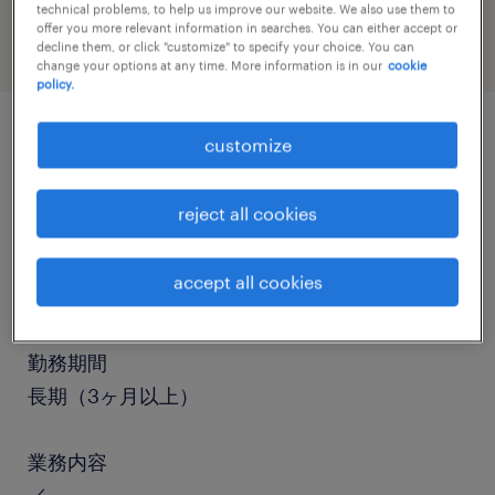
technical problems, to help us improve our website. We also use them to
offer you more relevant information in searches. You can either accept or
decline them, or click "customize" to specify your choice. You can
change your options at any time. More information is in our
cookie
policy.
customize
job details
reject all cookies
職種
検品、検査、設備管理・マシンメンテナンス、そ
accept all cookies
の他（倉庫・軽作業）
勤務期間
長期（3ヶ月以上）
業務内容