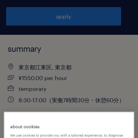
apply
summary
東京都江東区, 東京都
¥1550.00 per hour
temporary
8:30-17:00（実働7時間30分・休憩60分）
about cookies
job category
We use cookies to provide you with a tailored experience, to diagnose
warehousing & distribution