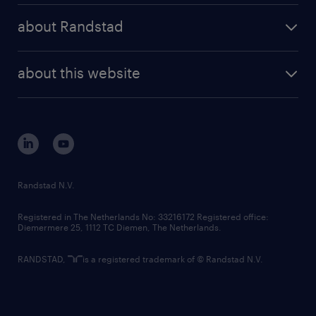
press releases
randstad share
randstad professional
about Randstad
news and events
investor contacts
randstad enterprise
company profile
future of work
randstad digital
about this website
sustainability
tech suite
disclaimer
equity, diversity, inclusion and belonging
contact us
corporate governance
randstad innovation fund
country websites
Randstad N.V.
contact us
Registered in The Netherlands No: 33216172 Registered office:
Diemermere 25, 1112 TC Diemen, The Netherlands.
RANDSTAD,
is a registered trademark of © Randstad N.V.