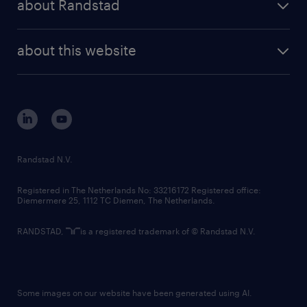
about Randstad
news and events
investor contacts
randstad enterprise
company profile
future of work
randstad digital
about this website
sustainability
tech suite
disclaimer
equity, diversity, inclusion and belonging
contact us
corporate governance
randstad innovation fund
country websites
Randstad N.V.
contact us
Registered in The Netherlands No: 33216172 Registered office:
Diemermere 25, 1112 TC Diemen, The Netherlands.
RANDSTAD,
is a registered trademark of © Randstad N.V.
Some images on our website have been generated using AI.