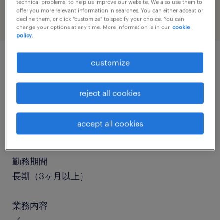
technical problems, to help us improve our website. We also use them to
offer you more relevant information in searches. You can either accept or
decline them, or click "customize" to specify your choice. You can
change your options at any time. More information is in our
cookie
policy.
customize
job details
reject all cookies
職種
設備管理・マシンメンテナンス、組立・部品加
accept all cookies
工、検査、その他（製造）
勤務期間
長期（3ヶ月以上）
業務内容