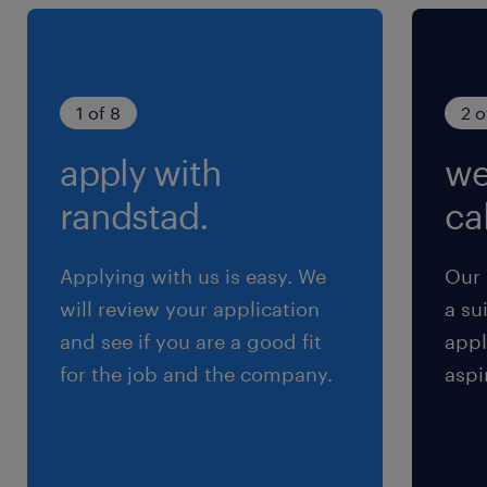
残業
残業ほぼ無し
1 of 8
2 o
apply with
we
randstad.
cal
Applying with us is easy. We
Our 
will review your application
a su
and see if you are a good fit
appl
for the job and the company.
aspi