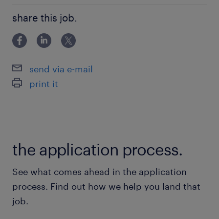
不要
最寄駅
share this job.
京急本線／北品川駅（徒歩5分）
京急本線、横須賀線、京浜東北線、山手線、東海
道線／品川駅（徒歩15分）
send via e-mail
print it
休日休暇
土日祝日
第一土曜日出社の可能性あり（相談可）、年末年
始休暇（7～9日ほど）、GW休みあり
the application process.
就業時間
See what comes ahead in the application
8:00-17:15（実働8時間00分・休憩75分）
process. Find out how we help you land that
※昼休憩が45分、その他午前午後で15分ずつ
job.