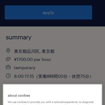
apply
summary
東京都品川区, 東京都
¥1700.00 per hour
temporary
8:00-17:15（実働8時間00分・休憩75分）
about cookies
job category
We use cookies to provide you with a tailored experience, to diagnose
engineering