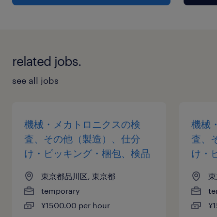
related jobs.
see all jobs
機械・メカトロニクスの検
機械
査、その他（製造）、仕分
査、
け・ピッキング・梱包、検品
け・
東京都品川区, 東京都
東
temporary
te
¥1500.00 per hour
¥1