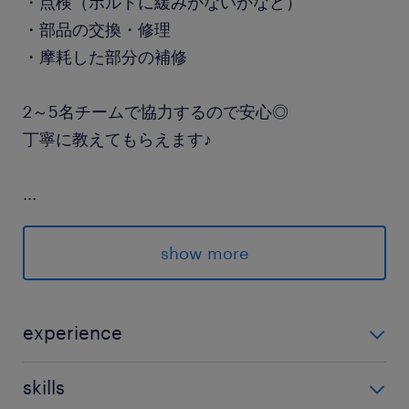
・点検（ボルトに緩みがないかなど）
・部品の交換・修理
・摩耗した部分の補修
2～5名チームで協力するので安心◎
丁寧に教えてもらえます♪
...
品川の営業所に出社して
担当エリア（港区、有明、江東など）に
show more
先輩の車に同乗して向かいます
派遣先の特徴
experience
機械式駐車装置の据付工事から、定期的な点検や
未経験OK！ 異業種から転職した方多数！ イチから教
修理、改修工事まで一貫して手掛けています
skills
えてもらえるので安心してくださいね