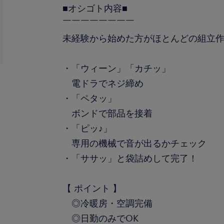
■オシゴト内容■
￣￣￣￣￣￣￣￣
未経験から始めた方がほとんどの組立
・「ウィーン」「カチッ」
電ドラでネジ締め
・「ペタッ」
ボンドで部品を接着
・「ピッ♪」
専用の機械で音が出るかチェック
・「ササッ」と袋詰めして完了！
【 ポイント 】
◎冷暖房・空調完備
◎日勤のみでOK