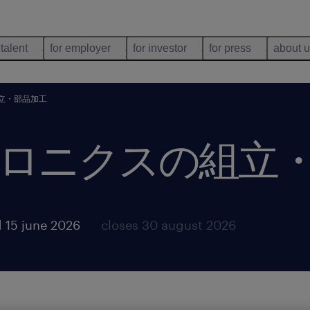
 talent
for employer
for investor
for press
about 
立・部品加工
ロニクスの組立
 15 june 2026
closes 30 august 2026