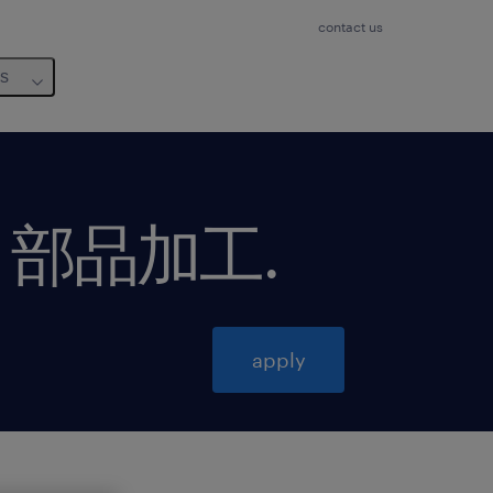
contact us
us
・部品加工
.
apply