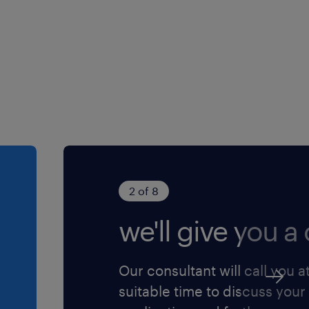
2 of 8
we'll give you a c
Our consultant will call you a
suitable time to discuss your