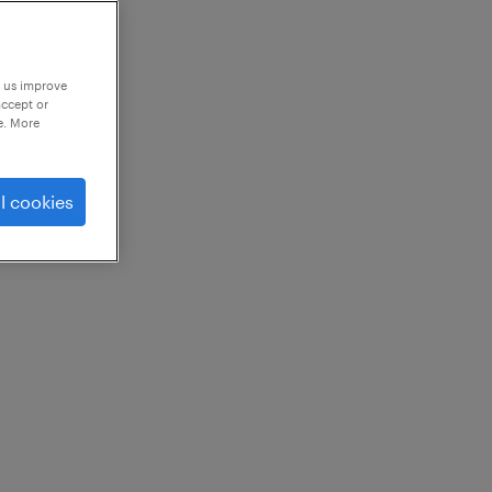
p us improve
accept or
e. More
l cookies