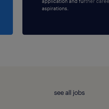
application and further care
aspirations.
see all jobs