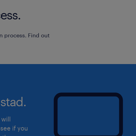
ess.
n process. Find out
stad.
will
see if you