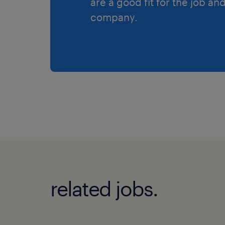
are a good fit for the job an
company.
related jobs.