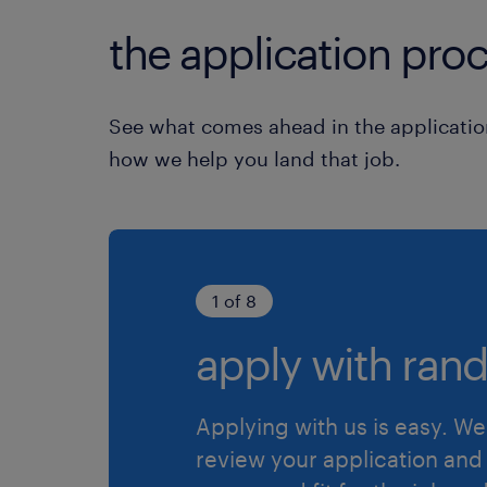
the application proc
See what comes ahead in the applicatio
how we help you land that job.
1 of 8
apply with rand
Applying with us is easy. We 
review your application and 