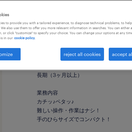
okies
es to provide you with a tailored experience, to diagnose technical problems, to hel
 We also use them to offer you more relevant information in searches. You can either 
, or click "customize" to specify your choice. You can change your options at any tim
is in our
cookie policy.
職種
組立・部品加工
omize
reject all cookies
accept al
勤務期間
長期（3ヶ月以上）
業務内容
カチッ♪ペタッ♪
難しい操作・作業はナシ！
手のひらサイズでコンパクト！