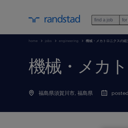
find a job
for
home
jobs
engineering
機械・メカトロニクスの組
機械・メカト
福島県須賀川市
,
福島県
posted