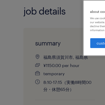
job details
about co
We use cooki
our website.
decline them
information 
summary
cust
福島県須賀川市, 福島県
¥1150.00 per hour
temporary
8:10-17:15（実働8時間00
分・休憩65分）