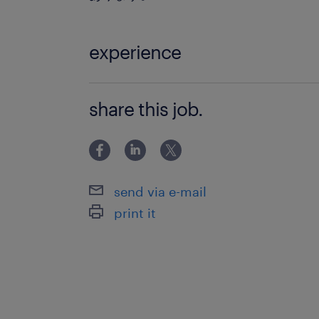
experience
【未経験OK】 工場・製造のお仕事が
share this job.
にご応募ください♪ 世界的に有名な企
ス！
send via e-mail
print it