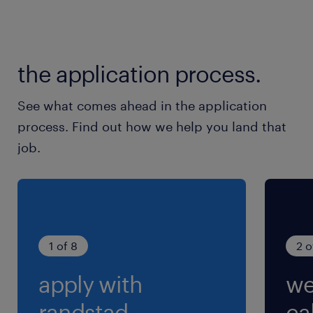
休日休暇
土日祝日
the application process.
基本土日祝休みで、たまに土・祝の出勤あり。
GW・お盆・年末年始休暇あり。※企業の休日カ
See what comes ahead in the application
レンダーによる
process. Find out how we help you land that
job.
就業時間
8:15-17:20（実働8時間00分・休憩65分）
※【昼休憩】12:00～（45分） 【小休憩】10時
～・15時～（各10分）
1 of 8
2 o
残業
apply with
we
残業は月10～20時間
randstad.
cal