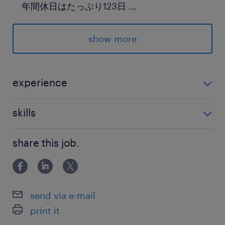
年間休日はたっぷり123日
...
★月平均の残業時間は
10時間から20時間程度と程よい
show more
★食堂や休憩室、更衣室、ロッカーなど
充実した設備が整っています
experience
派遣先の特徴
●金属加工のお仕事経験がある方、大歓迎！
家庭用ミシンや刺しゅう機、電気機械器具などの
skills
製造や加工を行う企業です。
●文字・テンキー入力ができる方
国内だけでなく海外にも複数の拠点を構えてお
share this job.
※キーボードを見ながら入力できればOK
り、身近な家庭用電化製品から一般機械器具まで
幅広くものづくりを手がけています。
send via e-mail
最寄駅
print it
奥羽本線／楯山駅（車5分）