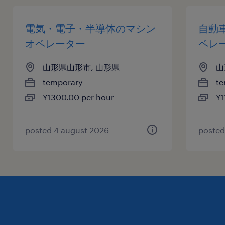
電気・電子・半導体のマシン
自動
オペレーター
ペレ
山形県山形市, 山形県
山
temporary
te
¥1300.00 per hour
¥1
posted 4 august 2026
posted