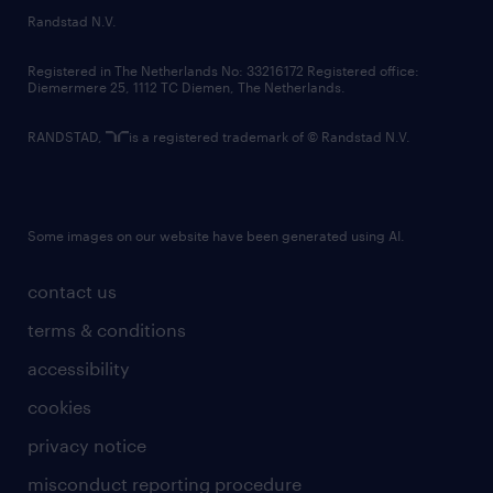
country websites
Randstad N.V.
contact us
Registered in The Netherlands No: 33216172 Registered office:
Diemermere 25, 1112 TC Diemen, The Netherlands.
RANDSTAD,
is a registered trademark of © Randstad N.V.
Some images on our website have been generated using AI.
contact us
terms & conditions
accessibility
cookies
privacy notice
misconduct reporting procedure