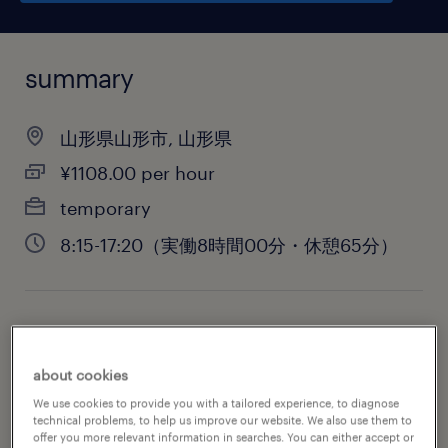
summary
山形県山形市, 山形県
¥1108.00 per hour
temporary
8:15-17:20（実働8時間00分・休憩65分）
job category
engineering
about cookies
We use cookies to provide you with a tailored experience, to diagnose
technical problems, to help us improve our website. We also use them to
offer you more relevant information in searches. You can either accept or