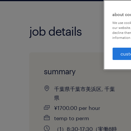
about co
We use cooki
job details
our website.
decline them
information 
cust
summary
千葉県千葉市美浜区, 千葉
県
¥1700.00 per hour
temp to perm
（1）8:30-17:30（実働8時