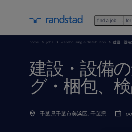
find a job
for
home
jobs
warehousing & distribution
建設・設備
建設・設備の
グ・梱包、検
千葉県千葉市美浜区
,
千葉県
po