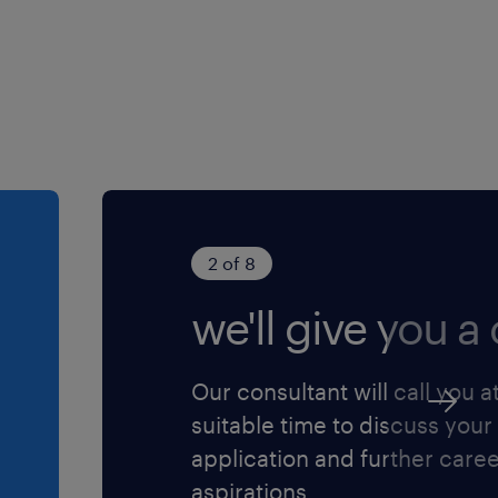
2 of 8
we'll give you a c
Our consultant will call you a
suitable time to discuss your
application and further care
aspirations.