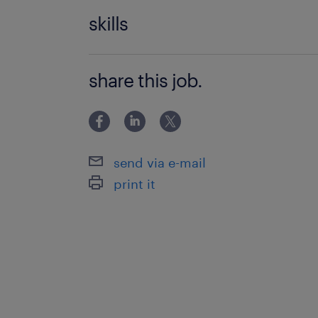
・普通自動車免許（他支所へメーター
skills
合があるため）
・PCスキル（Excel、Wordの基本操作
share this job.
send via e-mail
print it