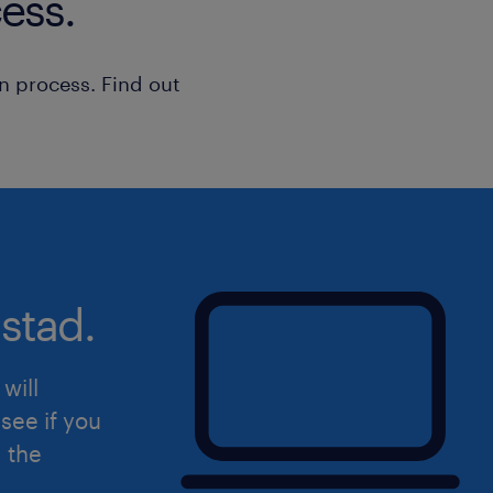
ess.
n process. Find out
stad.
will
see if you
d the