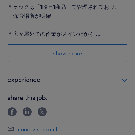
＊ラックは「1段＝1商品」で管理されており、
保管場所が明確
＊広々屋外での作業がメインだから
...
運転しやすい
show more
＊チームで分担して作業を進めるので、
自分の業務に集中しやすい環境です
experience
＝＝＝
カウンターフォークリフトの運転経験がある方 入職後
＊詳細、お気軽に問い合わせください＊
share this job.
は先輩社員がペアになって丁寧にイチから教えます ル
ールもしっかりしているので安心◎
派遣先の特徴
エレベーター部材や金属製品などを扱う、大手物
send via e-mail
流企業