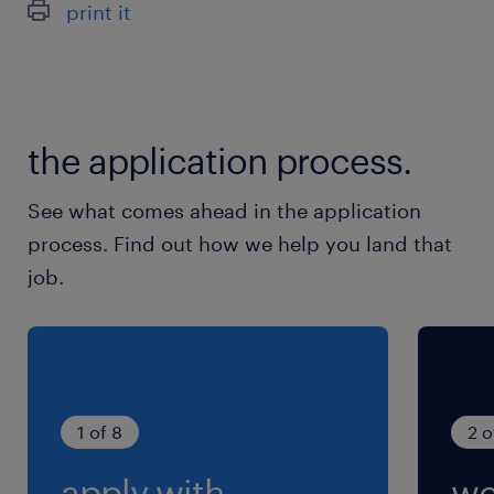
print it
大手物流グループだから「ドリンク無料支給」
「塩タブレット常備」など熱中症対策も神レベル
♪水分補給のための5分ミニ休憩もいつでも取得可
能です◎
the application process.
See what comes ahead in the application
最寄駅
process. Find out how we help you land that
芝山鉄道／芝山千代田駅（車15分）
job.
総武本線／松尾(千葉県)駅（車15分）
総武本線／八街駅（車22分）
休日休暇
土日祝日
1 of 8
2 o
apply with
we
就業時間