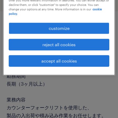
offer you more relevant information in searches. You can either accept or
decline them, or click "customize" to specify your choice. You can
change your options at any time. More information is in our
cookie
policy.
job details
customize
職種
reject all cookies
フォークリフト、仕分け・ピッキング・梱包、入
出荷
accept all cookies
勤務期間
長期（3ヶ月以上）
業務内容
カウンターフォークリフトを使用した、
製品の入出荷や積み込み作業をお任せします。