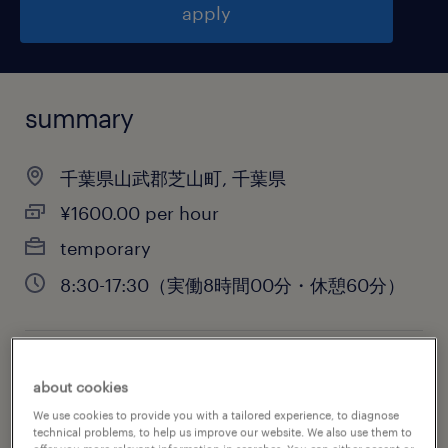
apply
summary
千葉県山武郡芝山町, 千葉県
¥1600.00 per hour
temporary
8:30-17:30（実働8時間00分・休憩60分）
job category
about cookies
warehousing & distribution
We use cookies to provide you with a tailored experience, to diagnose
technical problems, to help us improve our website. We also use them to