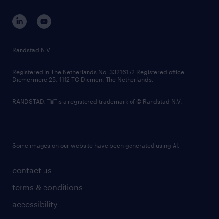
contact us
corporate governance
randstad innovation fund
country websites
Randstad N.V.
contact us
Registered in The Netherlands No: 33216172 Registered office:
Diemermere 25, 1112 TC Diemen, The Netherlands.
RANDSTAD,
is a registered trademark of © Randstad N.V.
Some images on our website have been generated using AI.
contact us
terms & conditions
accessibility