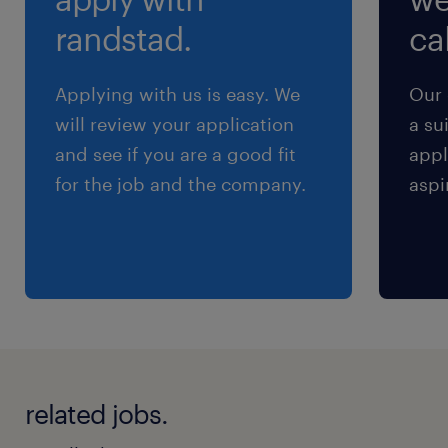
8:30-17:30（実働8時間00分・休憩60分）
randstad.
cal
残業
Applying with us is easy. We
Our 
月20〜40時間程度（しっかり稼げる環境です）
will review your application
a su
and see if you are a good fit
appl
for the job and the company.
aspi
related jobs.