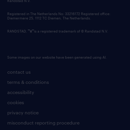
Randstad N.V.
contact us
Registered in The Netherlands No: 33216172 Registered office:
Diemermere 25, 1112 TC Diemen, The Netherlands.
RANDSTAD,
is a registered trademark of © Randstad N.V.
Some images on our website have been generated using AI.
contact us
terms & conditions
accessibility
cookies
privacy notice
misconduct reporting procedure