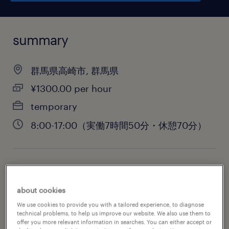
summary
群馬県高崎市, 群馬県
¥1300.00 per hour
temporary
8:00-17:00（実働7時間50分・休憩70分）
job category
engineering
about cookies
We use cookies to provide you with a tailored experience, to diagnose
technical problems, to help us improve our website. We also use them to
offer you more relevant information in searches. You can either accept or