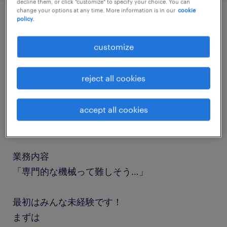
decline them, or click "customize" to specify your choice. You can
change your options at any time. More information is in our
cookie
policy.
job details
customize
職種
reject all cookies
マシンオペレーター、組立・部品加工
accept all cookies
勤務期間
長期（3ヶ月以上）
業務内容
「専門的な機械って難しそう…」
最初はみんな未経験です！
まずは