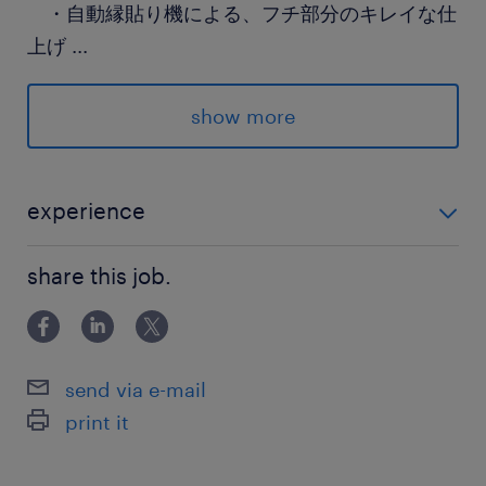
・自動縁貼り機による、フチ部分のキレイな仕
上げ
...
★実際の「カット」や「穴あけ」は
show more
優秀な機械が行ってくれるため、
あなたは正確なセットと操作に集中すればOK
です！
experience
未経験OK フリーターからの転職も歓迎です！ 木工加
派遣先の特徴
share this job.
工の経験があれば、即戦力として活躍できるお仕事で
高級マンション向けシステム収納家具などの製造
す。
最寄駅
send via e-mail
JR高崎線／倉賀野駅（車10分）
print it
上信電鉄／佐野のわたし駅（徒歩15分）