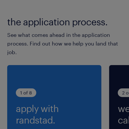
休日休暇
企業カレンダーによる
the application process.
土日祝休み（※繁忙期は土曜出勤あり）／ 月～
金曜日の週5日勤務
See what comes ahead in the application
process. Find out how we help you land that
就業時間
job.
8:00-17:00（実働7時間50分・休憩70分）
残業
通常は定時でピタッと帰れます！
1 of 8
2 o
apply with
we
randstad.
cal