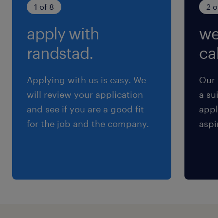
残業
1 of 8
2 o
ほぼなし
apply with
we
randstad.
cal
Applying with us is easy. We
Our 
will review your application
a su
and see if you are a good fit
appl
for the job and the company.
aspi