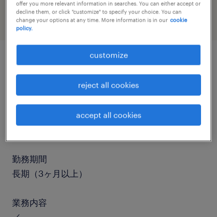
offer you more relevant information in searches. You can either accept or
decline them, or click "customize" to specify your choice. You can
change your options at any time. More information is in our
cookie
policy.
customize
job details
reject all cookies
職種
仕分け・ピッキング・梱包、検品、清掃、その他
accept all cookies
（倉庫・軽作業）
勤務期間
長期（3ヶ月以上）
業務内容