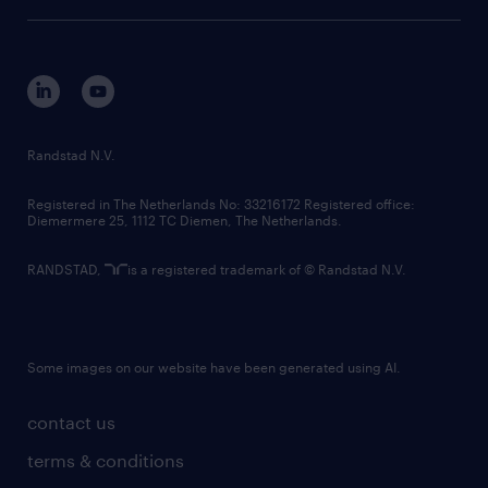
tech suite
disclaimer
equity, diversity, inclusion and belonging
contact us
corporate governance
randstad innovation fund
country websites
Randstad N.V.
contact us
Registered in The Netherlands No: 33216172 Registered office:
Diemermere 25, 1112 TC Diemen, The Netherlands.
RANDSTAD,
is a registered trademark of © Randstad N.V.
Some images on our website have been generated using AI.
contact us
terms & conditions