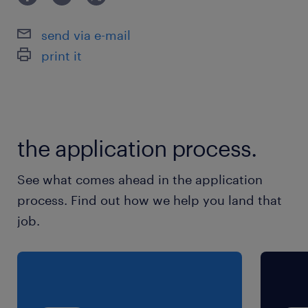
派遣先の特徴
建設現場や仮設施設で使われる、机やロッカーと
send via e-mail
いった家具や備品のレンタルをする会社です。
print it
最寄駅
成田線、総武本線／物井駅（バス23分）
総武本線／南酒々井駅（車9分）
the application process.
成田線、総武本線／四街道駅（車20分）
See what comes ahead in the application
休日休暇
process. Find out how we help you land that
土日祝日
job.
就業時間
8:00-17:00（実働8時間00分・休憩60分）