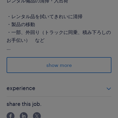
レンタル備品の清掃・入出荷
・レンタル品を拭いてきれいに清掃
・製品の移動
・一部、外回り（トラックに同乗、積み下ろしの
お手伝い） など
...
異業種から転職した先輩も多数！
優しく丁寧に教えてくれる環境です◎
show more
＜人気の紹介予定派遣＞
experience
まずは派遣で働いてから
未経験の方、大歓迎★ 先輩も未経験からスタートして
直接雇用契約を結ぶか見極められます！
share this job.
いる方が多いですよ♪