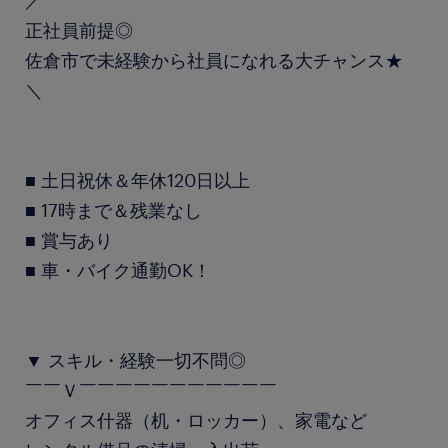
／
正社員前提◎
佐倉市で未経験から社員になれる大チャンス★
＼
■ 土日祝休＆年休120日以上
■ 17時まで＆残業なし
■ 賞与あり
■ 車・バイク通勤OK！
▼ スキル・経験一切不問◎
￣￣Ｖ￣￣￣￣￣￣￣￣￣￣￣
オフィス什器（机・ロッカー）、家電など