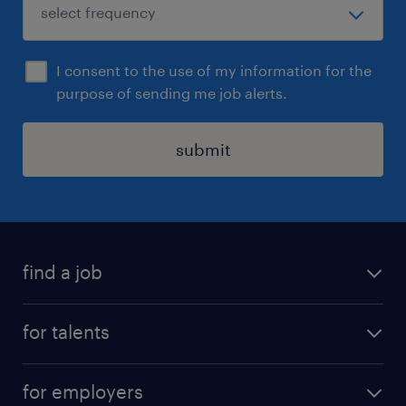
I consent to the use of my information for the
purpose of sending me job alerts.
submit
find a job
all jobs
for talents
career advice
operational career
careers at Randstad
for employers