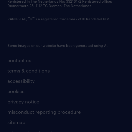
Registered in The Netherlands No: 33216172 Registered office:
Diemermere 25, 1112 TC Diemen, The Netherlands.
RANDSTAD,
is a registered trademark of © Randstad N.V.
Some images on our website have been generated using AI.
contact us
terms & conditions
accessibility
cookies
privacy notice
misconduct reporting procedure
sitemap