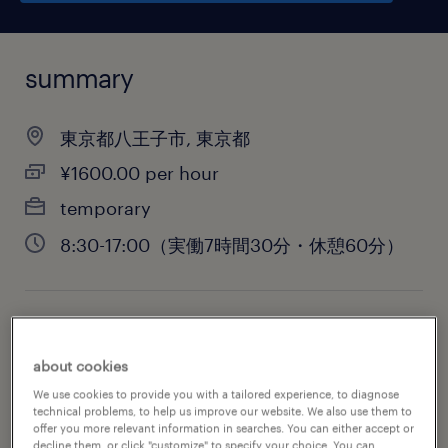
summary
東京都八王子市, 東京都
¥1600.00 per hour
temporary
8:30-17:00（実働7時間30分・休憩60分）
job category
administrative & support services
about cookies
We use cookies to provide you with a tailored experience, to diagnose
technical problems, to help us improve our website. We also use them to
offer you more relevant information in searches. You can either accept or
decline them, or click "customize" to specify your choice. You can