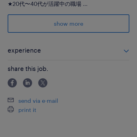
★20代〜40代が活躍中の職場
...
派遣先の特徴
show more
私立大学です
最寄駅
experience
多摩モノレール／大塚・帝京大学駅（徒歩15分）
★経験年数は問いません！ 経理の経験があればOK◎
京王線、京王動物園線、多摩モノレール／高幡不
share this job.
（ブランクの方もご相談ください！）
動駅（バス11分）
小田急多摩線／小田急多摩センター駅（バス14
分）
send via e-mail
print it
休日休暇
土日祝日
完全週休2日制（土日祝休み） ※長期休暇中も