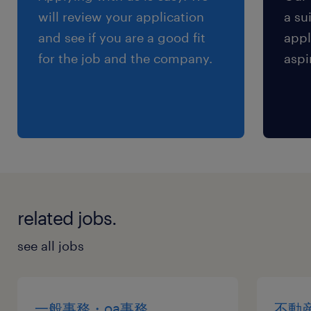
will review your application
a su
and see if you are a good fit
appl
for the job and the company.
aspi
related jobs.
see all jobs
一般事務・oa事務
不動