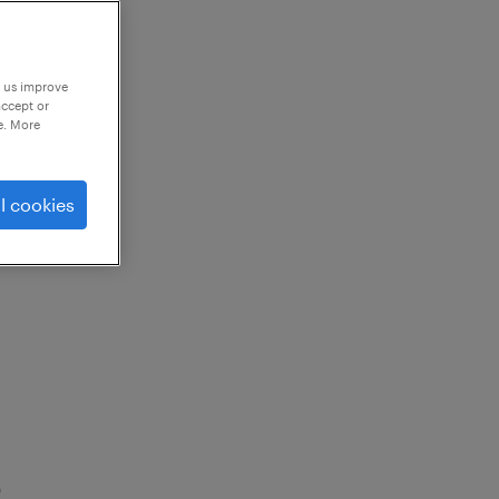
p us improve
accept or
e. More
l cookies
成