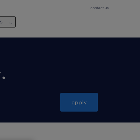
contact us
us
務
.
apply