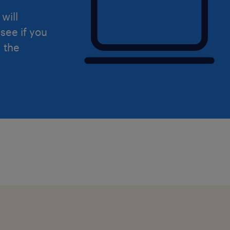
will
see if you
d the