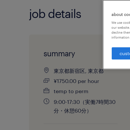
job details
about co
We use cooki
our website.
decline them
information 
summary
cust
東京都新宿区, 東京都
¥1750.00 per hour
temp to perm
9:00-17:30（実働7時間30
分・休憩60分）