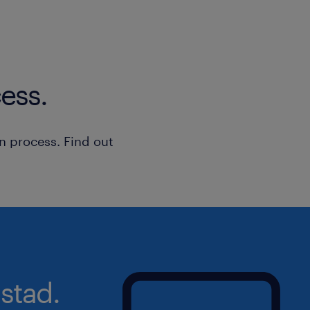
ess.
n process. Find out
stad.