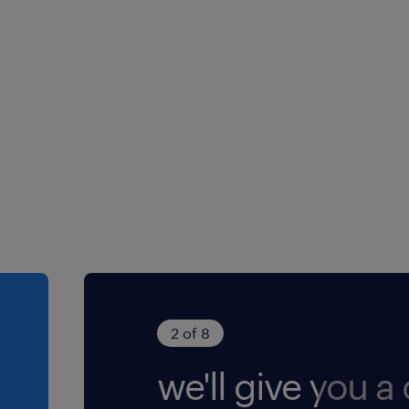
2 of 8
we'll give you a c