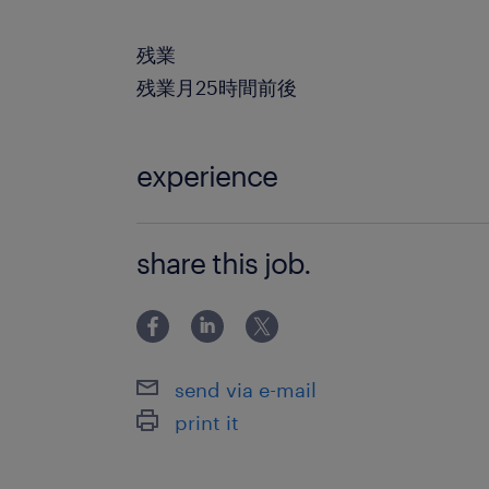
残業
残業月25時間前後
experience
・未経験OK！Excel：四則演算の使用
share this job.
談なし登録もOK】最短5分！入力する
send via e-mail
print it