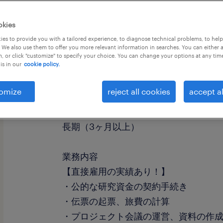
okies
es to provide you with a tailored experience, to diagnose technical problems, to hel
 We also use them to offer you more relevant information in searches. You can either 
, or click "customize" to specify your choice. You can change your options at any tim
is in our
cookie policy.
職種
学校事務・大学事務
omize
reject all cookies
accept al
勤務期間
長期（3ヶ月以上）
業務内容
【直接雇用の実績あり！】
・公的な研究資金の契約手続き
・伝票の起票、旅費の計算
・プロジェクト会議の運営、資料の作