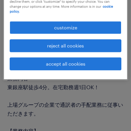
decline them, or click "customize" to specify your choice. You can
job details
change your options at any time. More information is in our
cookie
policy.
職種
customize
営業事務
reject all cookies
勤務期間
長期（3ヶ月以上）
accept all cookies
業務内容
東銀座駅徒歩4分。在宅勤務週1日OK！
上場グループの企業で通訳者の手配業務に従事い
ただきます。