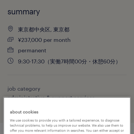
summary
東京都中央区, 東京都
¥237,000 per month
permanent
9:30-17:30（実働7時間00分・休憩60分）
job category
administrative & support services
about cookies
We use cookies to provide you with a tailored experience, to diagnose
technical problems, to help us improve our website. We also use them to
offer you more relevant information in searches. You can either accept or