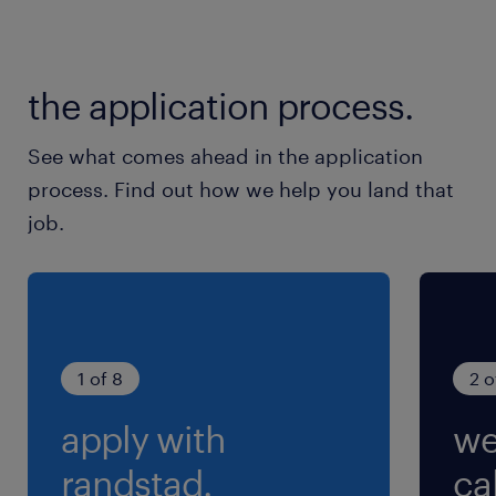
9:30-17:30（実働7時間00分・休憩60分）
残業
the application process.
月／35時間程度
See what comes ahead in the application
交通費
process. Find out how we help you land that
交通費あり
job.
1 of 8
2 o
apply with
we
randstad.
cal