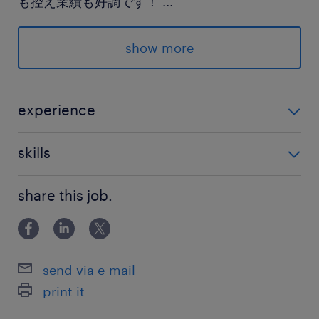
も控え業績も好調です！
...
最寄駅
show more
日比谷線、浅草線／東銀座駅（徒歩4分）
銀座線、浅草線、横須賀線、山手線、東海道線／
新橋駅（徒歩14分）
experience
ゆりかもめ、大江戸線／汐留駅（徒歩7分）
・社会人経験 ・対外的な調整業務経験があり、相手の
skills
意向をくみ取りながら丁寧で臨機応変な対応が出来る
休日休暇
方 ・同時並行で複数の業務に対応してきた経験のある
英語への興味（簡単な文章が理解できる程度でOK）
土日祝日
share this job.
方 ・チームワークをもって業務に取り組める方
Word：罫線による表作成とレイアウト調整
完全週休2日制（土日祝日、リフレッシュ休暇
Excel：表作成、Sum
（3日間）、年末年始（12/30～1/4）、有給＆慶
PPT：挿入・削除・編集
メール：仕分けルール処理
弔休暇
send via e-mail
print it
就業時間