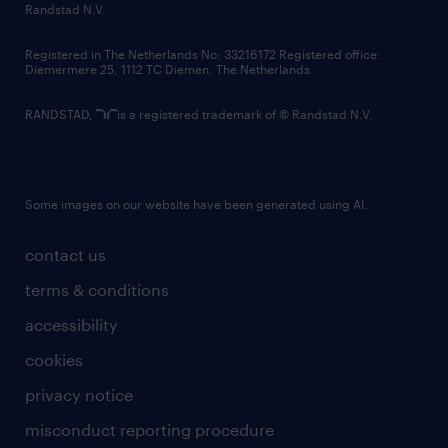
country websites
Randstad N.V.
contact us
Registered in The Netherlands No: 33216172 Registered office:
Diemermere 25, 1112 TC Diemen, The Netherlands.
RANDSTAD,
is a registered trademark of © Randstad N.V.
Some images on our website have been generated using AI.
contact us
terms & conditions
accessibility
cookies
privacy notice
misconduct reporting procedure