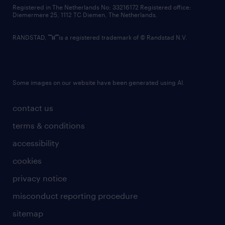
contact us
Registered in The Netherlands No: 33216172 Registered office:
Diemermere 25, 1112 TC Diemen, The Netherlands.
RANDSTAD,
is a registered trademark of © Randstad N.V.
Some images on our website have been generated using AI.
contact us
terms & conditions
accessibility
cookies
privacy notice
misconduct reporting procedure
sitemap