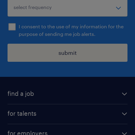
I consent to the use of my information for the
purpose of sending me job alerts.
submit
find a job
all jobs
for talents
career advice
operational career
careers at Randstad
for employers