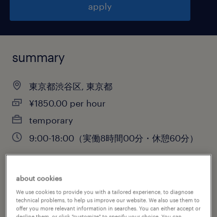
apply
summary
東京都渋谷区, 東京都
¥1850.00 per hour
temporary
9:00-18:00（実働8時間00分・休憩60分）
about cookies
job category
We use cookies to provide you with a tailored experience, to diagnose
administrative & support services
technical problems, to help us improve our website. We also use them to
offer you more relevant information in searches. You can either accept or
decline them, or click "customize" to specify your choice. You can