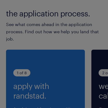
the application process.
就業時間
9:00-18:00（実働8時間00分・休憩60分）
See what comes ahead in the application
process. Find out how we help you land that
残業
job.
5～10h/月
1 of 8
2 o
apply with
we
randstad.
cal