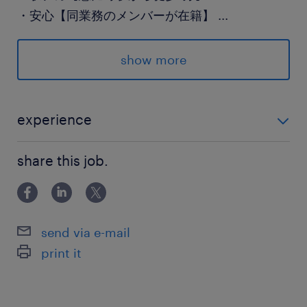
・安心【同業務のメンバーが在籍】
...
・充実【ランチや買い物に困らない】
show more
ご応募お待ちしております！
派遣先の特徴
experience
業界トップの外資系ホテル特化型不動産ファンド
業界未経験OK! 事務の経験がある方 金融やホテル、不
です☆彡
share this job.
動産関連の業界経験者は経験が活かせます☆彡 少しで
も気になる方は是非ご応募ください♪
最寄駅
日比谷線、埼京線、山手線、湘南新宿ライン／恵
send via e-mail
比寿駅（徒歩4分）
print it
休日休暇
土日祝日