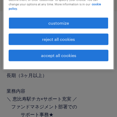
change your options at any time. More information is in our
cookie
policy.
customize
job details
reject all cookies
職種
一般事務・OA事務
accept all cookies
勤務期間
長期（3ヶ月以上）
業務内容
＼ 恵比寿駅チカ×サポート充実 ／
ファンドマネジメント部署での
サポート事務★