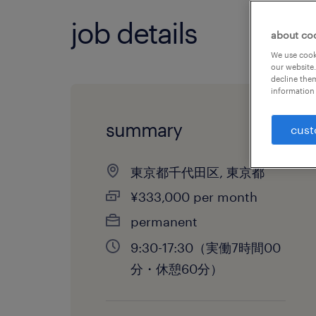
job details
about co
We use cooki
our website.
decline them
information 
summary
cust
東京都千代田区, 東京都
¥333,000 per month
permanent
9:30-17:30（実働7時間00
分・休憩60分）