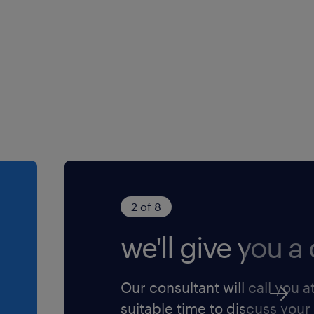
2 of 8
we'll give you a c
Our consultant will call you a
suitable time to discuss your