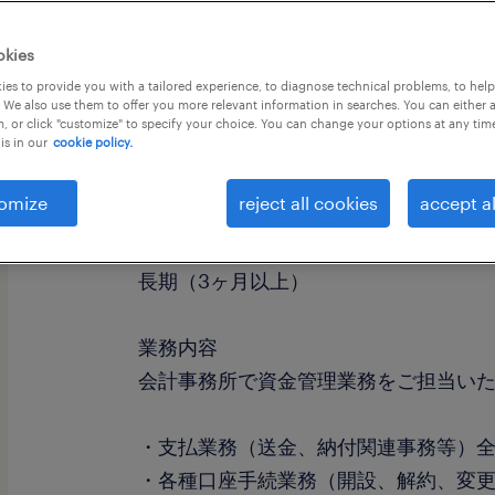
okies
es to provide you with a tailored experience, to diagnose technical problems, to hel
 We also use them to offer you more relevant information in searches. You can either 
, or click "customize" to specify your choice. You can change your options at any tim
is in our
cookie policy.
職種
金融事務（銀行・証券）
omize
reject all cookies
accept al
勤務期間
長期（3ヶ月以上）
業務内容
会計事務所で資金管理業務をご担当い
・支払業務（送金、納付関連事務等）
・各種口座手続業務（開設、解約、変