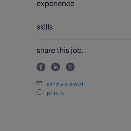
experience
銀行での為替や口座開設などの手続き
skills
ランクある方も歓迎）
・PCスキル（EXCEL、WORD）の基
share this job.
send via e-mail
print it