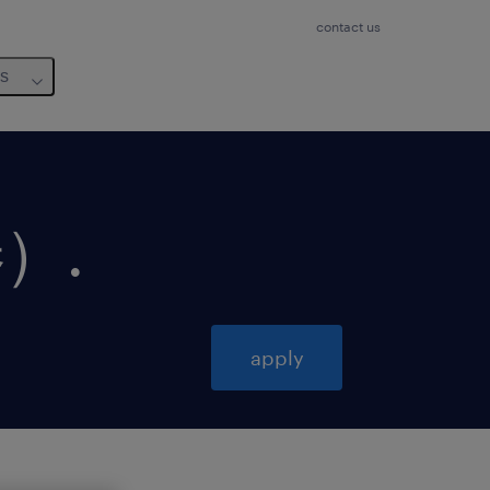
contact us
us
券）
.
apply