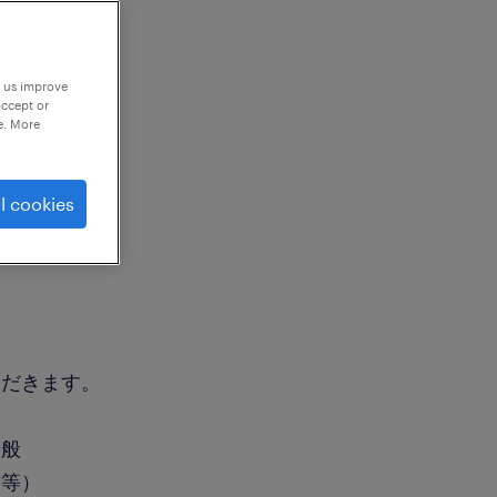
p us improve
accept or
e. More
l cookies
ただきます。
全般
更等）