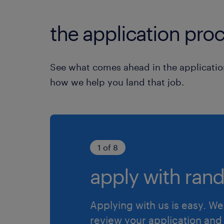
the application proc
See what comes ahead in the applicatio
how we help you land that job.
1 of 8
apply with rand
Applying with us is easy. We 
review your application and 