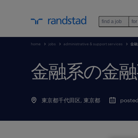
find a job
for
home
jobs
administrative & support services
金融
金融系の金融
東京都千代田区
,
東京都
poste