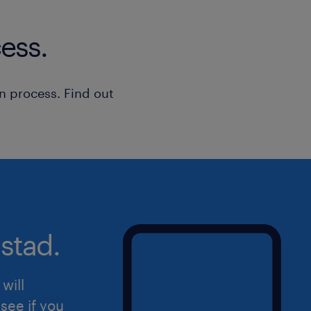
ess.
n process. Find out
stad.
will
see if you