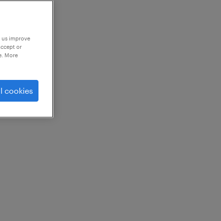
p us improve
accept or
e. More
l cookies