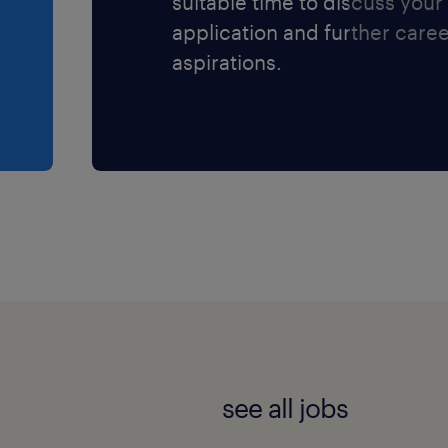
suitable time to discuss your
application and further care
aspirations.
see all jobs