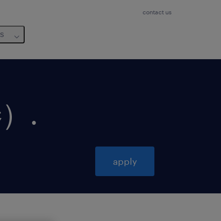
contact us
us
券）
.
apply