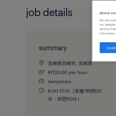
job details
about co
We use cooki
our website.
decline them
information 
summary
cust
宮崎県宮崎市, 宮崎県
¥1133.00 per hour
temporary
8:50-17:10（実働7時間20
分・休憩60分）