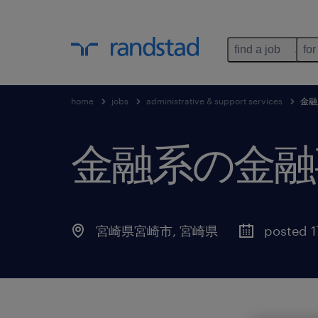
find a job
for
home
jobs
administrative & support services
金融
金融系の金融
宮崎県宮崎市
,
宮崎県
posted 