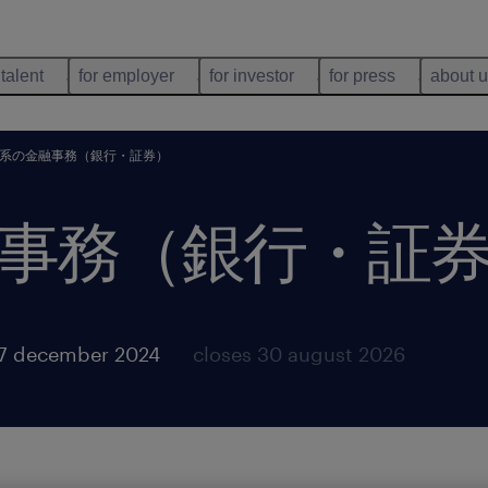
 talent
for employer
for investor
for press
about 
系の金融事務（銀行・証券）
事務（銀行・証
17 december 2024
closes 30 august 2026