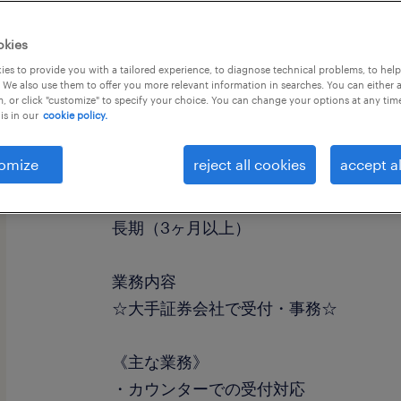
okies
es to provide you with a tailored experience, to diagnose technical problems, to hel
 We also use them to offer you more relevant information in searches. You can either 
, or click "customize" to specify your choice. You can change your options at any tim
is in our
cookie policy.
職種
金融事務（銀行・証券）
omize
reject all cookies
accept al
勤務期間
長期（3ヶ月以上）
業務内容
☆大手証券会社で受付・事務☆
《主な業務》
・カウンターでの受付対応