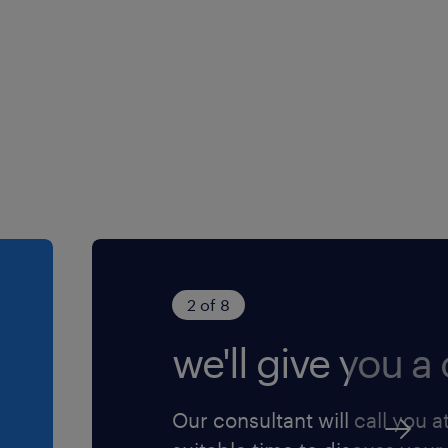
2 of 8
we'll give you a c
Our consultant will call you a