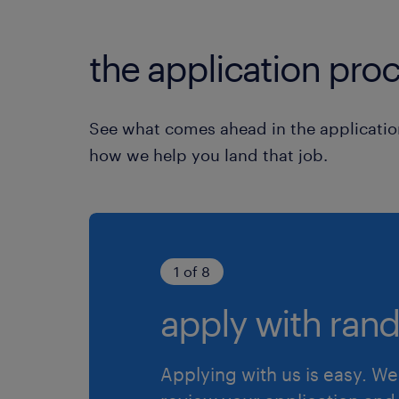
the application proc
See what comes ahead in the applicatio
how we help you land that job.
1 of 8
apply with rand
Applying with us is easy. We 