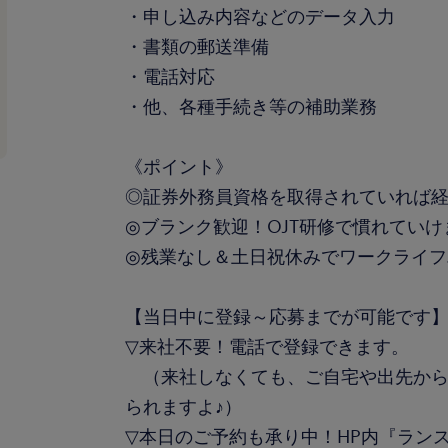
・申し込み内容などのデータ入力
・書類の郵送準備
・電話対応
・他、各種手続き等の補助業務
《ポイント》
◎証券外務員資格を取得されていれば
◎ブランク歓迎！OJT研修で慣れていけ
◎残業なし＆土日祝休みでワークライ
【当日中に登録～応募までが可能で
▽来社不要！電話で登録できます。
（来社しなくても、ご自宅や出先から
られますよ♪）
▽本日のご予約も承り中！HP内『ラン