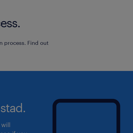
ess.
n process. Find out
stad.
will