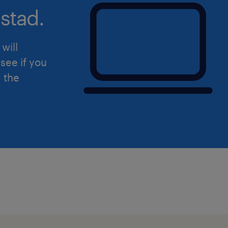
stad.
will
see if you
d the