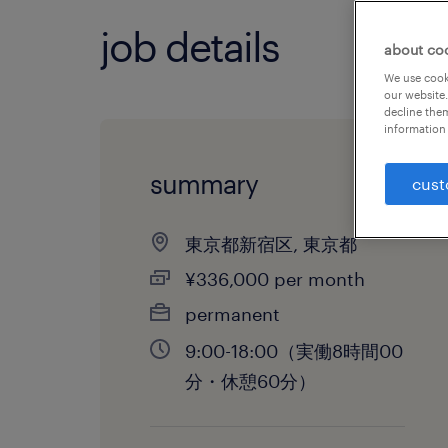
job details
about co
We use cooki
our website.
decline them
information 
summary
cust
東京都新宿区, 東京都
¥336,000 per month
permanent
9:00-18:00（実働8時間00
分・休憩60分）