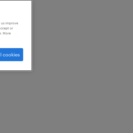
p us improve
accept or
e. More
l cookies