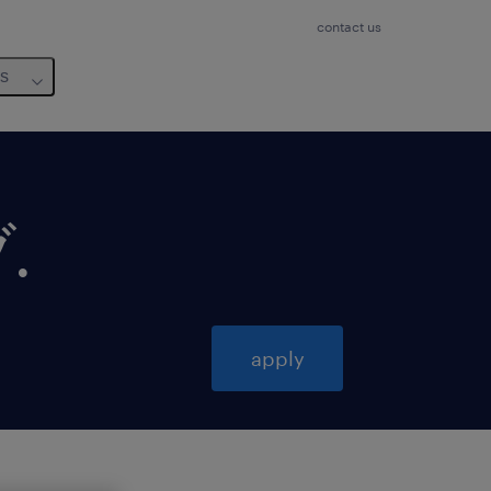
contact us
us
ブ
.
apply