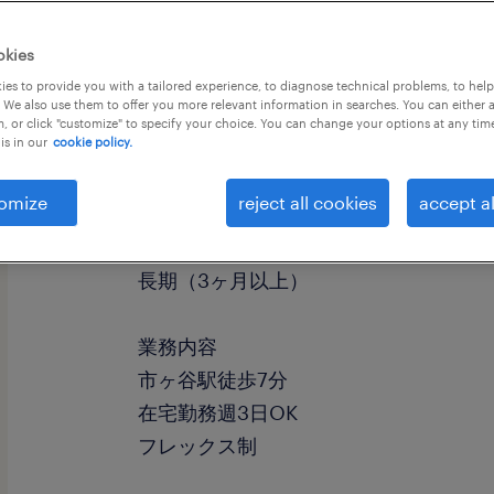
okies
es to provide you with a tailored experience, to diagnose technical problems, to hel
 We also use them to offer you more relevant information in searches. You can either 
, or click "customize" to specify your choice. You can change your options at any tim
is in our
cookie policy.
職種
その他クリエイティブ
omize
reject all cookies
accept al
勤務期間
長期（3ヶ月以上）
業務内容
市ヶ谷駅徒歩7分
在宅勤務週3日OK
フレックス制