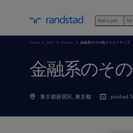
find a job
for
home
jobs
design
金融系のその他クリエイティブ
金融系のその
東京都新宿区
,
東京都
posted 1