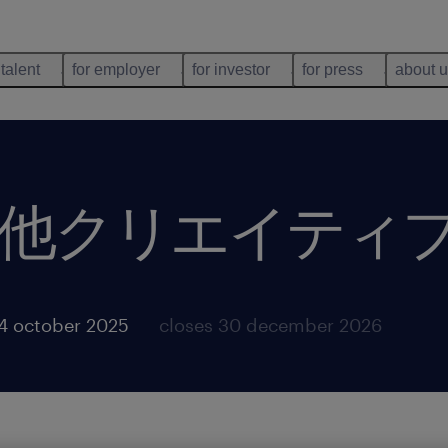
 talent
for employer
for investor
for press
about 
他クリエイティ
4 october 2025
closes 30 december 2026