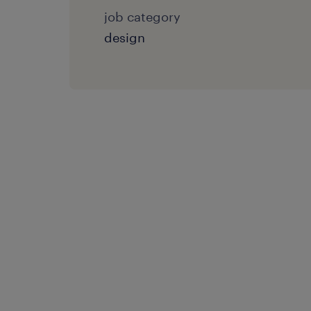
job category
design