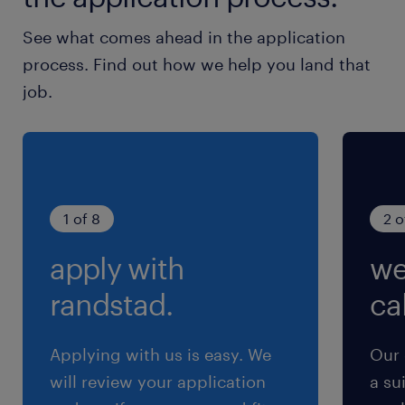
土日祝日
See what comes ahead in the application
土日祝日休み（完全週休2日制）※月曜～金曜ま
process. Find out how we help you land that
での週5日勤務となります
job.
就業時間
9:00-17:00（実働7時間00分・休憩60分）
※実働7時間 ※残業は月10時間程度
1 of 8
2 o
残業
apply with
we
月10時間程度（問合せ窓口は18時まで運営の為、
メンバーが交代で対応）
randstad.
cal
Applying with us is easy. We
Our 
will review your application
a su