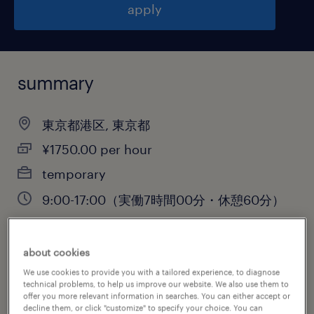
apply
summary
東京都港区, 東京都
¥1750.00 per hour
temporary
9:00-17:00（実働7時間00分・休憩60分）
about cookies
job category
We use cookies to provide you with a tailored experience, to diagnose
sales
technical problems, to help us improve our website. We also use them to
offer you more relevant information in searches. You can either accept or
decline them, or click "customize" to specify your choice. You can