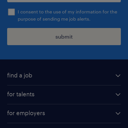
I consent to the use of my information for the
purpose of sending me job alerts.
submit
find a job
all jobs
for talents
career advice
operational career
careers at Randstad
for employers
professional career
staffing solutions
digital career