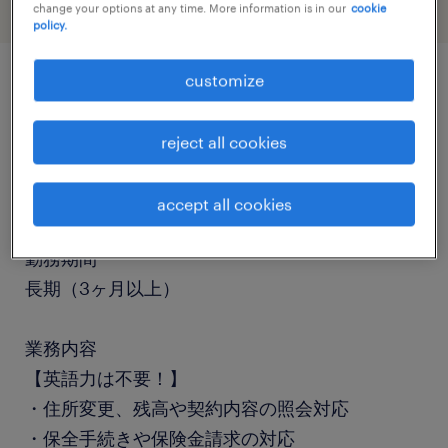
change your options at any time. More information is in our
cookie
policy.
customize
job details
reject all cookies
職種
テレオペ・テレマーケティング・コールセンター
accept all cookies
勤務期間
長期（3ヶ月以上）
業務内容
【英語力は不要！】
・住所変更、残高や契約内容の照会対応
・保全手続きや保険金請求の対応