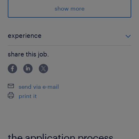
＊必要な資格を取得もありますが、金融業界でず
show more
っと使える知識が身につきます！
派遣先の特徴
experience
欧州では、銀行窓口での生命保険販売のパイオニ
・コールセンターの経験がある方 ・Word/Excel:入
ア。日本でもそのノウハウを活かして顧客ニーズ
share this job.
力、編集 ※業界未経験OK！ 【面談なし登録もOK】最
に答える商品やサービスを販売店とともに提供し
短5分！入力するだけで登録完了！
ています。【社内環境】禁煙・オフィスカジュア
ル
send via e-mail
print it
最寄駅
日比谷線／神谷町駅（徒歩5分）
南北線／六本木一丁目駅（徒歩5分）
the application process.
休日休暇