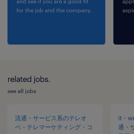
and see if you are a good fit
appl
for the job and the company.
aspi
related jobs.
see all jobs
流通・サービス系のテレオ
it・
ペ・テレマーケティング・コ
通・