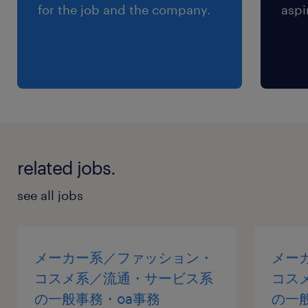
for the job and the company.
aspi
related jobs.
see all jobs
メーカー系／ファッション・
メー
コスメ系／流通・サービス系
コス
の一般事務・oa事務
の一