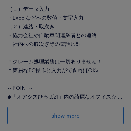
（１）データ入力
・Excelなどへの数値・文字入力
（２）連絡・取次ぎ
・協力会社や自動車関連業者との連絡
・社内への取次ぎ等の電話応対
＊クレーム処理業務は一切ありません！
＊簡易なPC操作と入力ができればOK♪
～POINT～
◆「オアシスひろば21」内の綺麗なオフィス☆
...
◆17時定時×残業ほぼナシで私生活も充実◎
◆土日祝休み（完全週休2日）で予定が組みやす
show more
い！