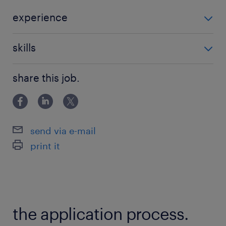
※詳細はお電話にて
experience
未経験OK
派遣先の特徴
skills
誰もが知る国内トップクラスの大手損害保険会社
パソコンでの文字入力が可能な方
です！法令遵守やコンプライアンスが徹底されて
share this job.
おり、ハラスメント等のない非常にクリーンな環
境。抜群の安定基盤のもと、安心して長く腰を据
えて働ける企業です。
send via e-mail
print it
最寄駅
JR日豊本線／大分駅（車3分）
JR久大本線／古国府駅（車7分）
JR日豊本線／西大分駅（車7分）
the application process.