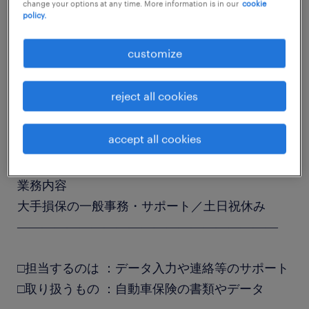
change your options at any time. More information is in our
cookie
job details
policy.
customize
職種
一般事務・OA事務
reject all cookies
勤務期間
accept all cookies
長期（3ヶ月以上）
業務内容
大手損保の一般事務・サポート／土日祝休み
―――――――――――――――――――――
□担当するのは ：データ入力や連絡等のサポート
□取り扱うもの ：自動車保険の書類やデータ