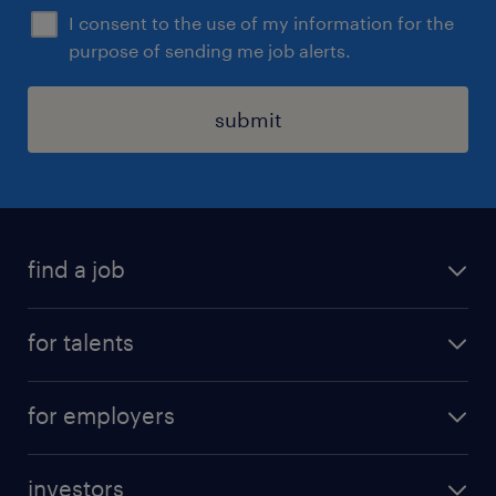
I consent to the use of my information for the
purpose of sending me job alerts.
submit
find a job
all jobs
for talents
career advice
operational career
careers at Randstad
for employers
professional career
staffing solutions
digital career
investors