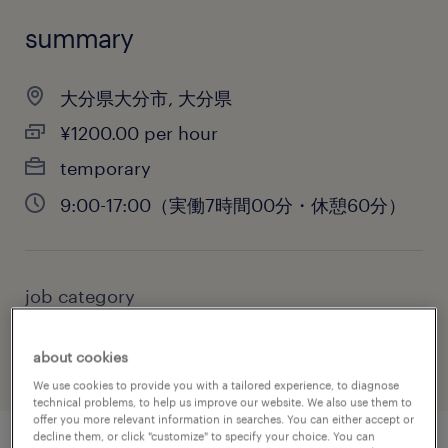
summary
大分県大分市, 大分県
¥1200.00 per hour
temporary
9:00-17:00（実働7時間00分・休憩60分）
job category
administrative & support services
about cookies
We use cookies to provide you with a tailored experience, to diagnose
technical problems, to help us improve our website. We also use them to
offer you more relevant information in searches. You can either accept or
decline them, or click "customize" to specify your choice. You can