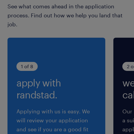
休日休暇
See what comes ahead in the application
土日祝日
process. Find out how we help you land that
job.
就業時間
9:00-17:00（実働7時間00分・休憩60分）
交通費
※別途支給（2キロ以上の場合：定期代 or～17.7
1 of 8
2 o
円/キロ、上限4万円/月）
apply with
we
randstad.
cal
Applying with us is easy. We
Our 
will review your application
a su
and see if you are a good fit
appl