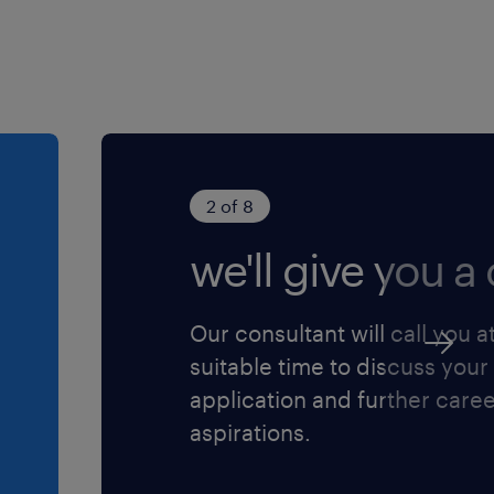
2 of 8
we'll give you a c
Our consultant will call you a
suitable time to discuss your
application and further care
aspirations.