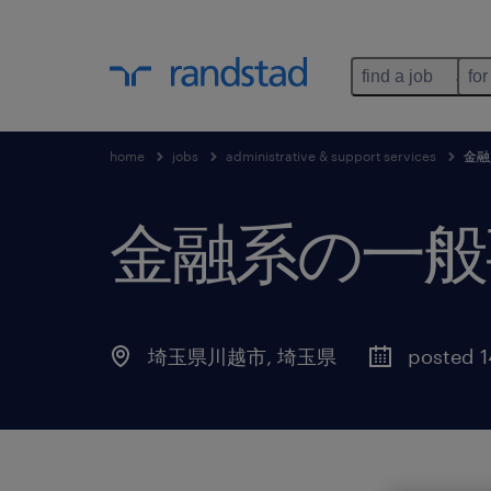
find a job
for
home
jobs
administrative & support services
金融
金融系の一般
埼玉県川越市
,
埼玉県
posted 