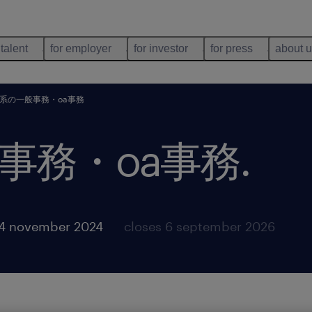
 talent
for employer
for investor
for press
about 
系の一般事務・oa事務
事務・oa事務
.
14 november 2024
closes 6 september 2026