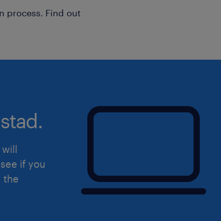
n process. Find out
stad.
will
see if you
d the