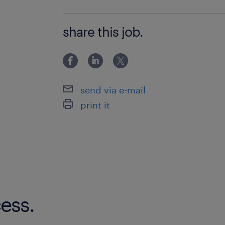
なにかしら社会人経験をお持ちの方 ※
share this job.
＊金融事務のご経験などは問いません
ちの方は活かしていただけます♪ ＊Wor
レット操作に抵抗がない方
send via e-mail
print it
ess.