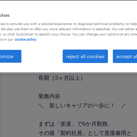
okies
es to provide you with a tailored experience, to diagnose technical problems, to hel
 We also use them to offer you more relevant information in searches. You can either 
, or click "customize" to specify your choice. You can change your options at any tim
is in our
cookie policy.
職種
一般事務・OA事務
omize
reject all cookies
accept al
勤務期間
長期（3ヶ月以上）
業務内容
＼ 新しいキャリアの一歩に！ ／
まずは「派遣」で6か月勤務、
その後「契約社員」として直接雇用と