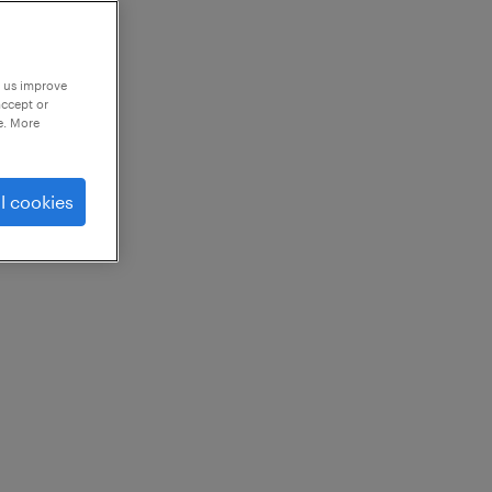
p us improve
accept or
e. More
l cookies