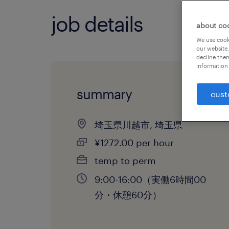
job details
about co
We use cooki
our website.
decline them
information 
summary
cust
埼玉県川越市, 埼玉県
¥1272.00 per hour
temp to perm
9:00-16:00（実働6時間00
分・休憩60分）