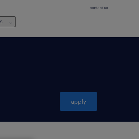
contact us
us
apply