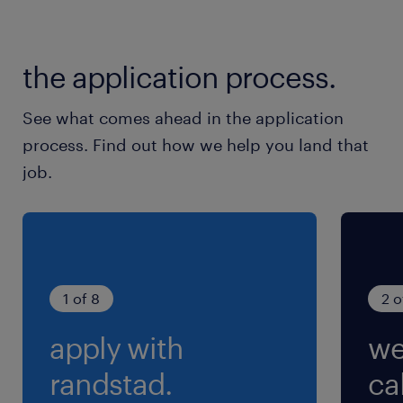
JR両毛線・東武日光線・東武宇都宮線／栃木駅
（車16分）
the application process.
東武宇都宮線／壬生駅（車17分）
See what comes ahead in the application
休日休暇
process. Find out how we help you land that
週休2日
job.
(土)日祝休み※第1・第3・第5土曜日休み／長期
連休（お盆・年末年始休暇）あり
就業時間
8:00-17:00（実働7時間30分・休憩90分）
1 of 8
2 o
apply with
we
残業
～10時間／月 程度 ※月末月初に集中／早出・
randstad.
cal
残業あり／多くて月10回程度発生