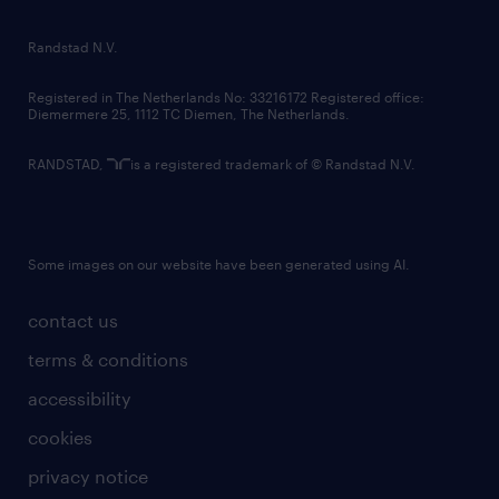
randstad innovation fund
country websites
Randstad N.V.
contact us
Registered in The Netherlands No: 33216172 Registered office:
Diemermere 25, 1112 TC Diemen, The Netherlands.
RANDSTAD,
is a registered trademark of © Randstad N.V.
Some images on our website have been generated using AI.
contact us
terms & conditions
accessibility
cookies
privacy notice