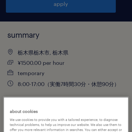
apply
summary
栃木県栃木市, 栃木県
¥1500.00 per hour
temporary
8:00-17:00（実働7時間30分・休憩90分）
job category
about cookies
warehousing & distribution
We use cookies to provide you with a tailored experience, to diagnose
technical problems, to help us improve our website. We also use them to
offer you more relevant information in searches. You can either accept or