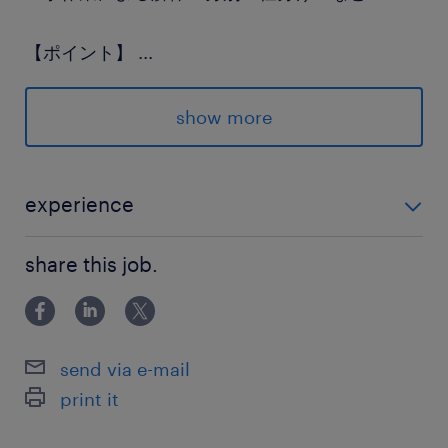
【ポイント】
...
・直接雇用前向き企業♪
・資格＆経験を活かして安定企業で就業
show more
・休憩時の社内休憩＆私用外出OK
#forklift
experience
【資格】 ・フォークリフト運転技能講習修了 ・大型自
派遣先の特徴
share this job.
動車第一種運転免許 資格のみ、経験のない方もまずは
金属や紙、プラスチックなどの素材に合わせて各
お気軽にお問い合わせください◎
種工場を設定し、リサイクルを行っている企業で
す
send via e-mail
print it
最寄駅
東武日光線／家中駅（車6分）