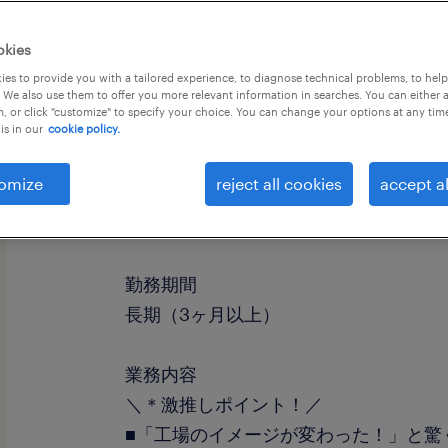
okies
es to provide you with a tailored experience, to diagnose technical problems, to hel
 We also use them to offer you more relevant information in searches. You can either 
, or click "customize" to specify your choice. You can change your options at any tim
is in our
cookie policy.
omize
reject all cookies
accept al
職種
マシンオペレーター、組立・部品加工
勤務期間
長期（3ヶ月以上）
業務内容
＼＊激推しポイント！／
■「工場のイメージが変わった！」と驚