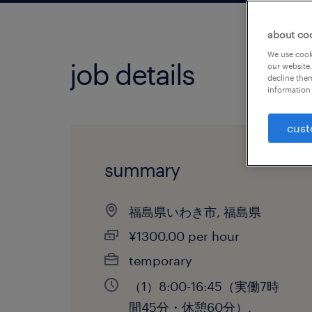
about co
We use cooki
job details
our website.
decline them
information 
cust
summary
福島県いわき市, 福島県
¥1300.00 per hour
temporary
（1）8:00-16:45（実働7時
間45分・休憩60分）,