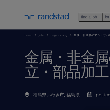
find a job
for
home
jobs
engineering
金属・非金属のマシンオペ
金属・非金属
立・部品加工
福島県いわき市
,
福島県
posted