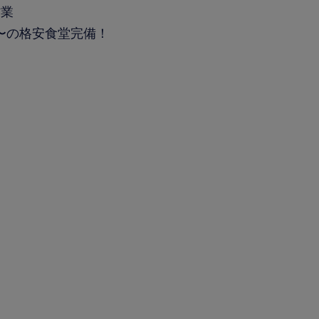
作業
円〜の格安食堂完備！
。