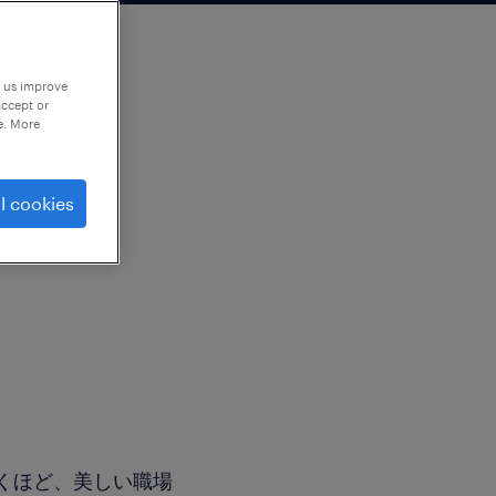
p us improve
accept or
e. More
l cookies
くほど、美しい職場