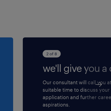
2 of 8
we'll give you a c
Our consultant will call you a
suitable time to discuss your
application and further care
aspirations.