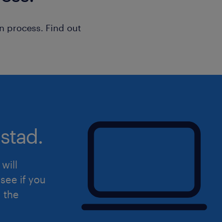
n process. Find out
stad.
will
see if you
d the