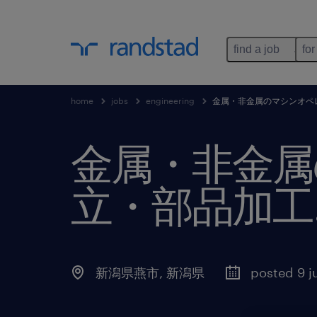
find a job
for
home
jobs
engineering
金属・非金属のマシンオペ
金属・非金属
立・部品加工
新潟県燕市
,
新潟県
posted 9 j