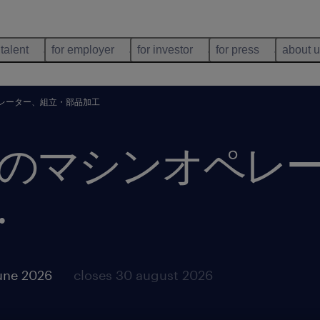
 talent
for employer
for investor
for press
about 
レーター、組立・部品加工
のマシンオペレ
.
une 2026
closes 30 august 2026