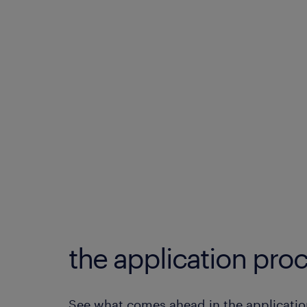
the application proc
See what comes ahead in the applicatio