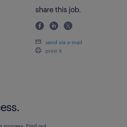
未経験OK ※学歴・経験不問
share this job.
send via e-mail
print it
ess.
n process. Find out