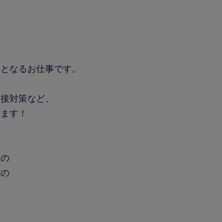
用となるお仕事です。
面接対策など、
します！
連の
どの