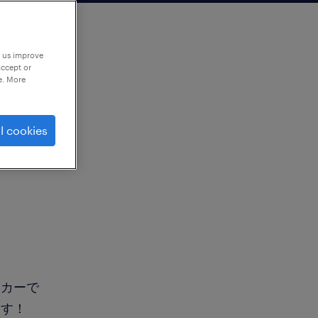
p us improve
accept or
e. More
l cookies
ーカーで
ます！