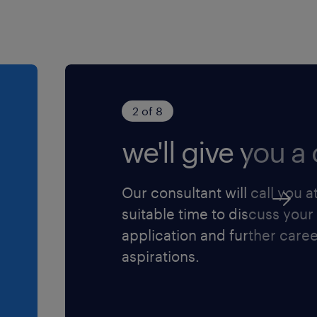
2 of 8
we'll give you a c
Our consultant will call you a
suitable time to discuss your
application and further care
aspirations.