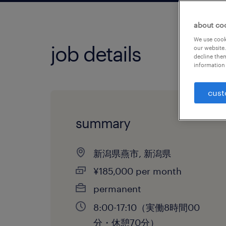
about co
We use cooki
job details
our website.
decline them
information 
cust
summary
新潟県燕市, 新潟県
¥185,000 per month
permanent
8:00-17:10（実働8時間00
分・休憩70分）