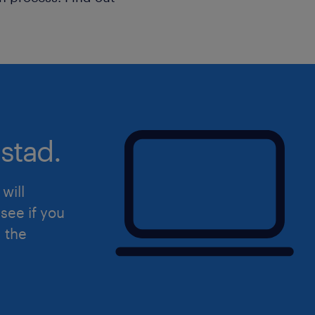
stad.
will
see if you
d the