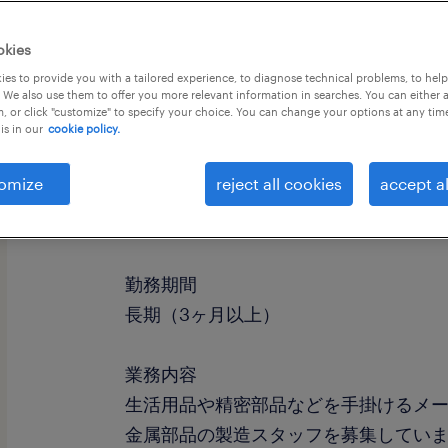
okies
es to provide you with a tailored experience, to diagnose technical problems, to hel
 We also use them to offer you more relevant information in searches. You can either 
, or click "customize" to specify your choice. You can change your options at any tim
is in our
cookie policy.
omize
reject all cookies
accept al
職種
マシンオペレーター、組立・部品加工
勤務期間
長期（3ヶ月以上）
業務内容
生活用品や精密部品などを手掛けるメ
金属部品の製造スタッフを募集してい