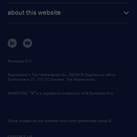
company profile
future of work
randstad digital
about this website
sustainability
tech suite
disclaimer
equity, diversity, inclusion and belonging
contact us
corporate governance
randstad innovation fund
country websites
Randstad N.V.
contact us
Registered in The Netherlands No: 33216172 Registered office:
Diemermere 25, 1112 TC Diemen, The Netherlands.
RANDSTAD,
is a registered trademark of © Randstad N.V.
Some images on our website have been generated using AI.
contact us