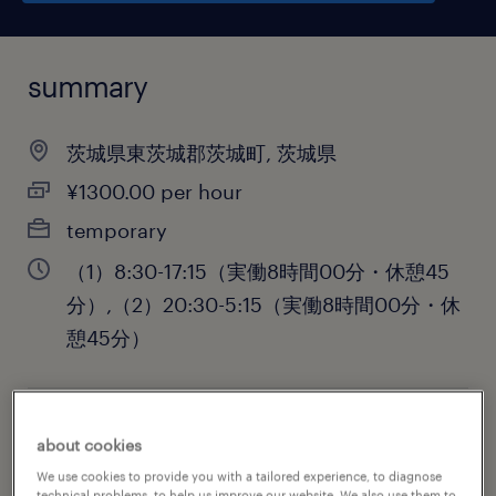
summary
茨城県東茨城郡茨城町, 茨城県
¥1300.00 per hour
temporary
（1）8:30-17:15（実働8時間00分・休憩45
分）,（2）20:30-5:15（実働8時間00分・休
憩45分）
job category
about cookies
engineering
We use cookies to provide you with a tailored experience, to diagnose
technical problems, to help us improve our website. We also use them to