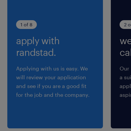
就業時間
（1）8:30-17:15（実働8時間00分・休憩45分）
（2）20:30-5:15（実働8時間00分・休憩45分）
1 of 8
2 o
apply with
we
残業
1日2時間程度
randstad.
cal
Applying with us is easy. We
Our 
will review your application
a su
and see if you are a good fit
appl
for the job and the company.
aspi