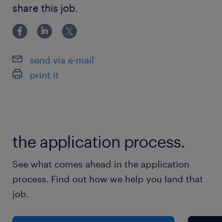
未経験OK！
・髪色自由・ネイルOK・ピアスOK！
share this job.
・手厚いOJT研修あり♪
派遣先の特徴
send via e-mail
アルミダイカストの鋳造から切削加工、組み立て
print it
までの一貫生産体制を構築している点が大きな強
みです。
最寄駅
the application process.
JR水郡線／水戸駅（車15分）
JR常磐線／赤塚駅（車20分）
See what comes ahead in the application
process. Find out how we help you land that
休日休暇
job.
週休2日