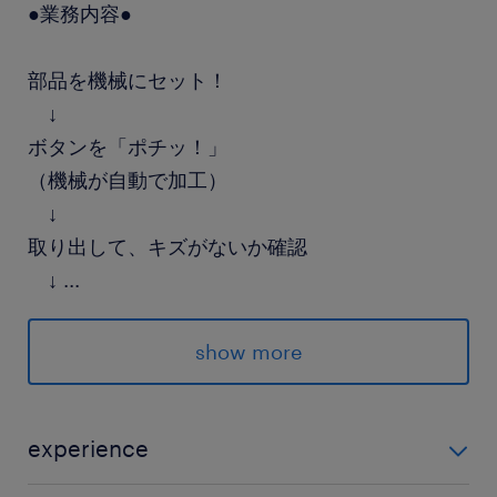
●業務内容●
部品を機械にセット！
↓
ボタンを「ポチッ！」
（機械が自動で加工）
↓
取り出して、キズがないか確認
↓
...
湯煎しエアーブラシでシュッと綺麗にする
show more
●注目ポイント●
experience
・直接雇用へのステップアップも目指せる！