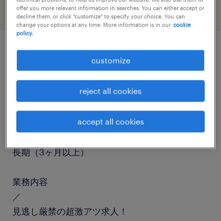
offer you more relevant information in searches. You can either accept or
decline them, or click "customize" to specify your choice. You can
change your options at any time. More information is in our
cookie
policy.
job details
customize
reject all cookies
職種
マシンオペレーター
accept all cookies
勤務期間
長期（3ヶ月以上）
業務内容
／
見逃し厳禁の超激アツ求人！