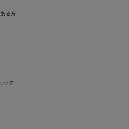
がある方
方
ェック