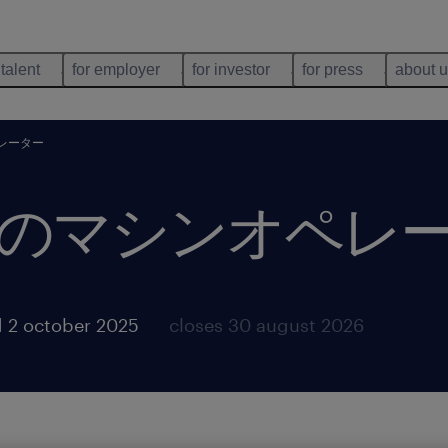
 talent
for employer
for investor
for press
about 
レーター
のマシンオペレ
 2 october 2025
closes 30 august 2026