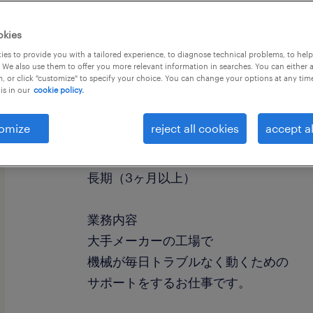
okies
es to provide you with a tailored experience, to diagnose technical problems, to hel
 We also use them to offer you more relevant information in searches. You can either 
, or click "customize" to specify your choice. You can change your options at any tim
is in our
cookie policy.
職種
マシンオペレーター
omize
reject all cookies
accept al
勤務期間
長期（3ヶ月以上）
業務内容
大手メーカーの工場で
機械が毎日トラブルなく動くための
サポートをするお仕事です。