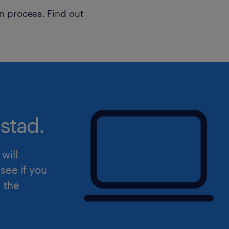
n process. Find out
stad.
will
see if you
d the