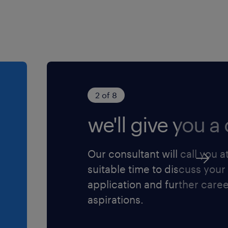
2 of 8
we'll give you a c
Our consultant will call you a
suitable time to discuss your
application and further care
aspirations.