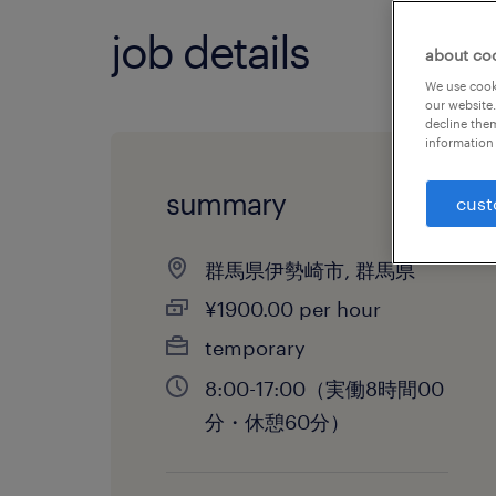
job details
about co
We use cooki
our website.
decline them
information 
summary
cust
群馬県伊勢崎市, 群馬県
¥1900.00 per hour
temporary
8:00-17:00（実働8時間00
分・休憩60分）