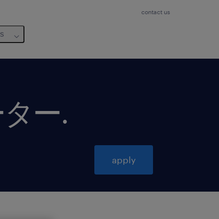
contact us
us
ーター
.
apply