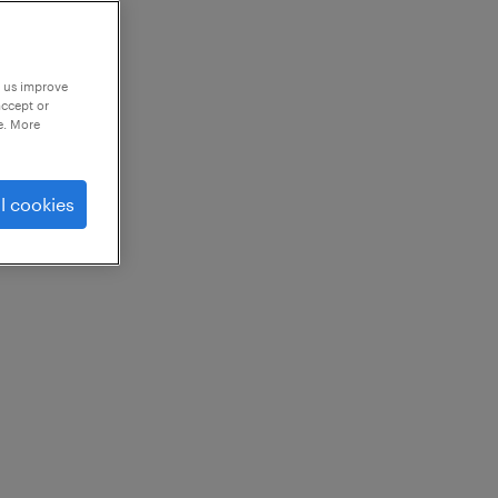
p us improve
accept or
e. More
l cookies