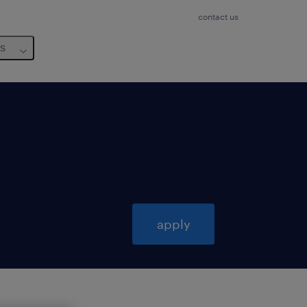
contact us
us
apply