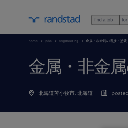
find a job
for
home
jobs
engineering
金属・非金属の溶接・塗装
金属・非金属
北海道苫小牧市
,
北海道
posted