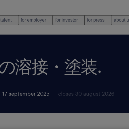
 talent
for employer
for investor
for press
about 
の溶接・塗装
.
 17 september 2025
closes 30 august 2026