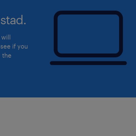
stad.
will
see if you
d the