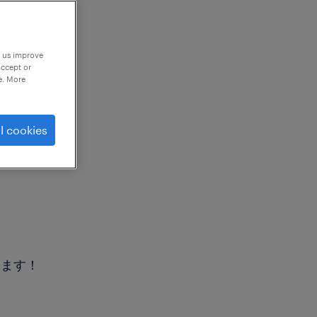
p us improve
accept or
e. More
l cookies
います！