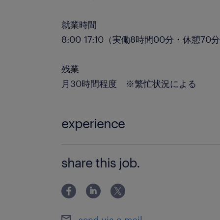
就業時間
8:00-17:10（実働8時間00分・休憩70
残業
月30時間程度 ※繁忙状況による
experience
【必須】 ・溶接経験 ・アーク溶接技
share this job.
尚可】 ・ステンレス鋼溶接技能者（基
ウム溶接技能者（基本級）などの溶接関
のある方もご相談ください。
send via e-mail