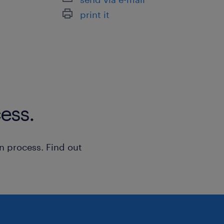
print it
ess.
n process. Find out