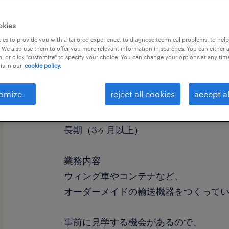
okies
es to provide you with a tailored experience, to diagnose technical problems, to hel
 We also use them to offer you more relevant information in searches. You can either 
, or click "customize" to specify your choice. You can change your options at any tim
is in our
cookie policy.
職種
溶接・塗装
omize
reject all cookies
accept al
勤務期間
長期（3ヶ月以上）
業務内容
ウィング車やコンテナなど、
オーダーメイドの輸送機器をつくって
事前に見学する機会があるので、