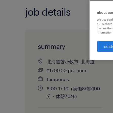
job details
about co
We use cooki
our website.
decline them
information 
summary
cust
北海道苫小牧市, 北海道
¥1700.00 per hour
temporary
8:00-17:10（実働8時間00
分・休憩70分）