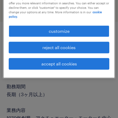
offer you more relevant information in searches. You can either accept or
decline them, or click "customize" to specify your choice. You can
change your options at any time. More information is in our
cookie
policy.
customize
job details
reject all cookies
職種
設備管理・マシンメンテナンス、マシンオペレー
accept all cookies
ター、その他（製造）
勤務期間
長期（3ヶ月以上）
業務内容