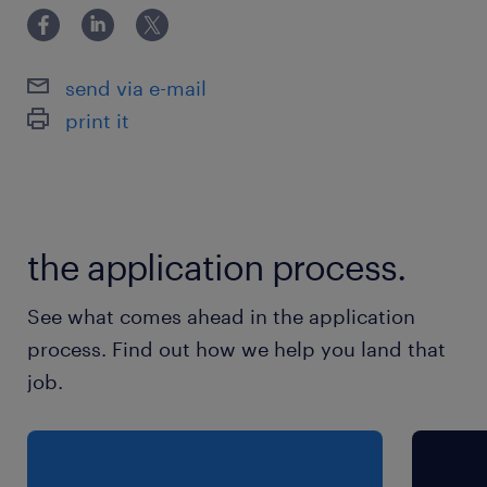
休日休暇
土日祝日
夏季休暇5日、年末年始休暇6日、年次有給休暇
send via e-mail
（6ヵ月経過後初年度10日）
print it
就業時間
8:30-17:30（実働8時間00分・休憩60分）
※【休憩時間】10:05-10:15/12:10-12:50/15:00-
the application process.
15:10
See what comes ahead in the application
残業
process. Find out how we help you land that
月平均10時間
job.
交通費
※上限：50,000円/月