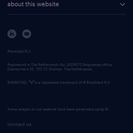
randstad digital
about this website
sustainability
tech suite
disclaimer
equity, diversity, inclusion and belonging
contact us
corporate governance
randstad innovation fund
country websites
Randstad N.V.
contact us
Registered in The Netherlands No: 33216172 Registered office:
Diemermere 25, 1112 TC Diemen, The Netherlands.
RANDSTAD,
is a registered trademark of © Randstad N.V.
Some images on our website have been generated using AI.
contact us