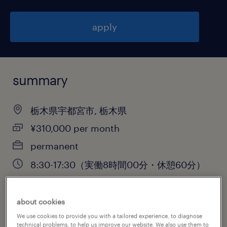
apply
summary
栃木県宇都宮市, 栃木県
¥310,000 per month
permanent
8:30-17:30（実働8時間00分・休憩60分）
about cookies
job category
We use cookies to provide you with a tailored experience, to diagnose
engineering
technical problems, to help us improve our website. We also use them to