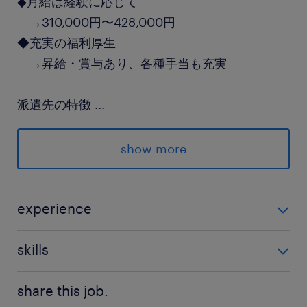
◆月給は経験に応じて
→310,000円〜428,000円
◆充実の福利厚生
→昇給・賞与あり、各種手当も充実
派遣先の特徴
...
モーターの専門メーカーとして、磁器回路技術を
ベースに顧客のニーズにあったアクチュエータを
show more
提案する企業です。
最寄駅
experience
JR宇都宮線／宇都宮駅（車25分）
生産技術の経験、または設備保全の経験 ◎治具等の設
JR宇都宮線／石橋(栃木県)駅（車20分）
skills
計経験優遇いたします！
JR宇都宮線／雀宮駅（車10分）
Excel：基本操作
share this job.