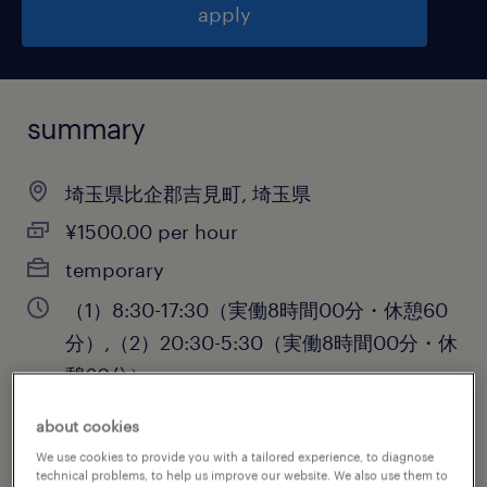
apply
summary
埼玉県比企郡吉見町, 埼玉県
¥1500.00 per hour
temporary
（1）8:30-17:30（実働8時間00分・休憩60
分）,（2）20:30-5:30（実働8時間00分・休
憩60分）
about cookies
We use cookies to provide you with a tailored experience, to diagnose
job category
technical problems, to help us improve our website. We also use them to