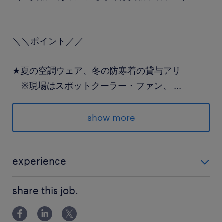
＼＼ポイント／／
★夏の空調ウェア、冬の防寒着の貸与アリ
※現場はスポットクーラー・ファン、
...
ヒーターなど季節に応じて設置有り
★長期就業、正社員検討してくださる方大歓迎！
show more
派遣先の特徴
建材メーカーの工場内で、外壁材の梱包・出荷業
experience
務を請け負っています。
【資格不問・未経験歓迎】 ・フォークリフト、クレー
share this job.
ンの「資格取得希望者」大歓迎です。 もちろん、資
最寄駅
格をお持ちの方は、即戦力としてご活躍いただけます
東武東上線／東松山駅（車15分）
よ。