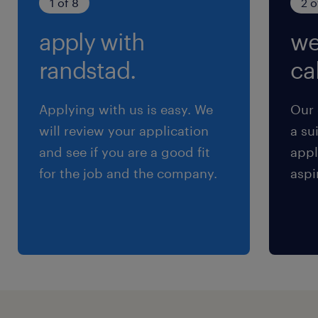
1 of 8
2 o
※交通費支給あり
apply with
we
randstad.
cal
Applying with us is easy. We
Our 
will review your application
a su
and see if you are a good fit
appl
for the job and the company.
aspi