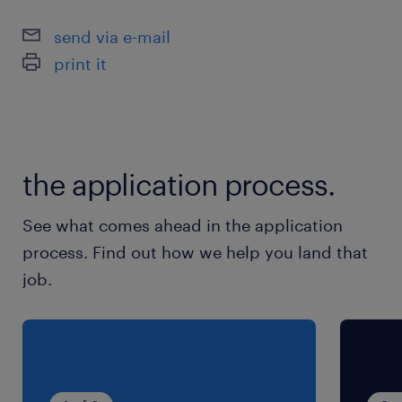
高崎線／北鴻巣駅（車20分）
send via e-mail
print it
休日休暇
シフト制
日勤：3日出勤→1日休み、夜勤：3日出勤→2日
休み…の繰り返しです
the application process.
就業時間
See what comes ahead in the application
（1）8:30-17:30（実働8時間00分・休憩60分）
process. Find out how we help you land that
（2）20:30-5:30（実働8時間00分・休憩60分）
job.
残業
月に10～20時間程度
交通費