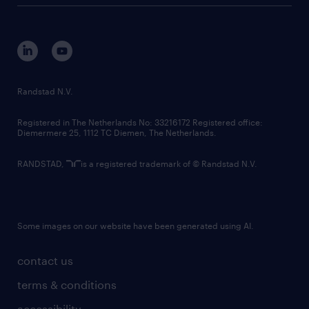
tech suite
disclaimer
equity, diversity, inclusion and belonging
contact us
corporate governance
randstad innovation fund
country websites
Randstad N.V.
contact us
Registered in The Netherlands No: 33216172 Registered office:
Diemermere 25, 1112 TC Diemen, The Netherlands.
RANDSTAD,
is a registered trademark of © Randstad N.V.
Some images on our website have been generated using AI.
contact us
terms & conditions
accessibility