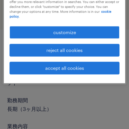
offer you more relevant information in searches. You can either accept or
warehousing & distribution
decline them, or click "customize" to specify your choice. You can
change your options at any time. More information is in our
cookie
policy.
customize
job details
reject all cookies
職種
accept all cookies
仕分け・ピッキング・梱包、入出荷、フォークリ
フト
勤務期間
長期（3ヶ月以上）
業務内容