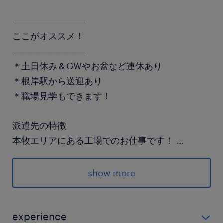
――――――――
ここがオススメ！
――――――――
＊土日休み＆GWやお盆など連休あり
＊根岸駅から送迎あり
＊職場見学もできます！
派遣先の特徴
本牧エリアにある工場でのお仕事です！
...
最寄駅
show more
根岸線／根岸(神奈川県)駅（バス15分）
休日休暇
experience