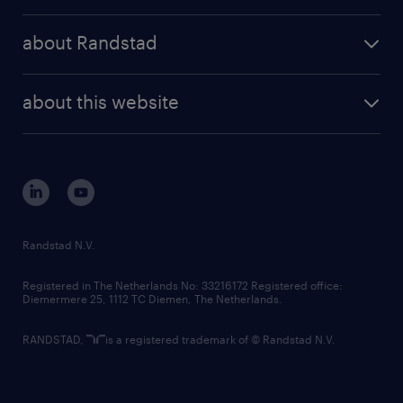
randstad operational
press releases
randstad share
randstad professional
about Randstad
news and events
investor contacts
randstad enterprise
company profile
future of work
randstad digital
about this website
sustainability
tech suite
disclaimer
equity, diversity, inclusion and belonging
contact us
corporate governance
randstad innovation fund
country websites
Randstad N.V.
contact us
Registered in The Netherlands No: 33216172 Registered office:
Diemermere 25, 1112 TC Diemen, The Netherlands.
RANDSTAD,
is a registered trademark of © Randstad N.V.