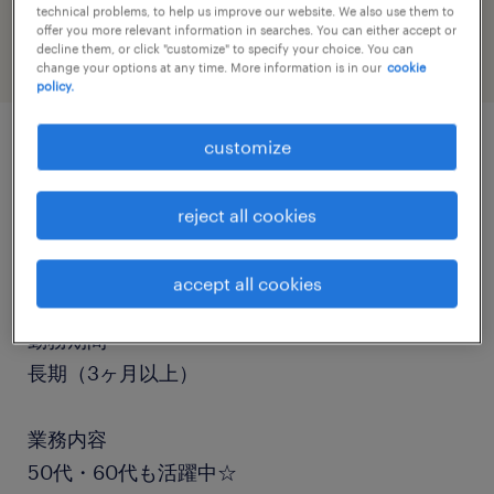
warehousing & distribution
technical problems, to help us improve our website. We also use them to
offer you more relevant information in searches. You can either accept or
decline them, or click "customize" to specify your choice. You can
change your options at any time. More information is in our
cookie
policy.
customize
job details
reject all cookies
職種
その他（倉庫・軽作業）、清掃
accept all cookies
勤務期間
長期（3ヶ月以上）
業務内容
50代・60代も活躍中☆