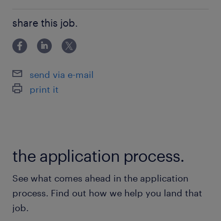
土日祝日
・植木の剪定ができる方 ・芝刈り機の操作ができる方
土日休み ※祝日は基本出勤ですが相談OK
share this job.
→実務経験はなくてもOKです◎
※GW、お盆、年末年始は大型連休となります◎
就業時間
send via e-mail
（1）8:00-15:00（実働6時間00分・休憩60分）
print it
（2）9:00-16:00（実働6時間00分・休憩60分）
（3）8:30-15:30（実働6時間00分・休憩60分）
※上記以外でも、8:00~16:50までの間で実働6時
間働ければOK
the application process.
See what comes ahead in the application
process. Find out how we help you land that
job.