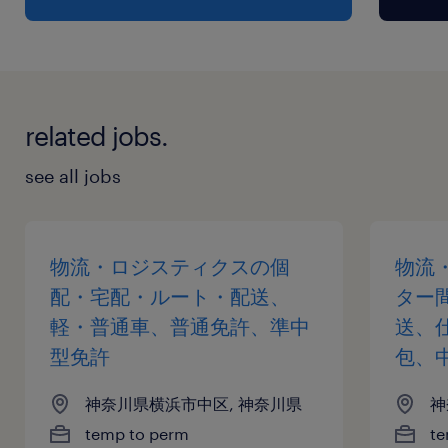
related jobs.
see all jobs
物流・ロジスティクスの個
物流
配・宅配・ルート・配送、
ター
軽・普通車、普通免許、準中
送、
型免許
包、
神奈川県横浜市中区, 神奈川県
神
temp to perm
te