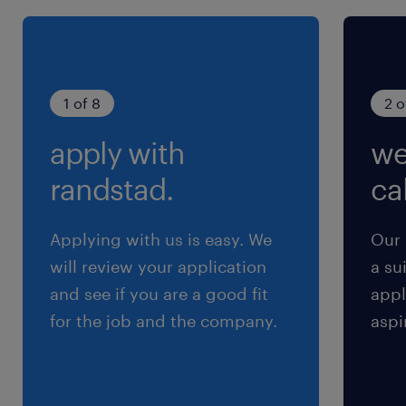
1 of 8
2 o
apply with
we
randstad.
cal
Applying with us is easy. We
Our 
will review your application
a su
and see if you are a good fit
appl
for the job and the company.
aspi