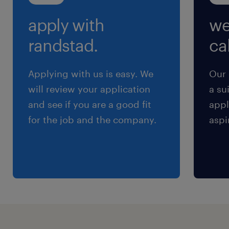
（2）16:00-0:35（実働7時間35分・休憩60分）
apply with
we
（3）0:00-8:35（実働7時間35分・休憩60分）
※休みが明けるごとに勤務時間が（１）～（３）
randstad.
cal
の中で変わります
Applying with us is easy. We
Our 
残業
will review your application
a su
生産量増加に伴い月30～40時間の残業がありま
and see if you are a good fit
appl
す。手取りを増やしたい方にピッタリ！
for the job and the company.
aspi