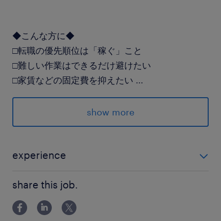
◆こんな方に◆
□転職の優先順位は「稼ぐ」こと
□難しい作業はできるだけ避けたい
□家賃などの固定費を抑えたい
...
show more
WEB応募後、
ランスタッドよりご連絡いたします！
着信履歴やメールのご確認を
experience
よろしくお願いいたします◎
未経験OK ※学歴・経験不問
TEL：0120-245-103
share this job.
派遣先の特徴