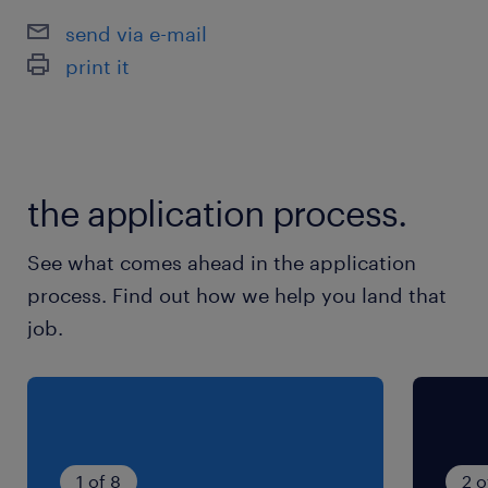
世界中に拠点を持つグローバルメーカーです。
send via e-mail
大手企業ならではの整った就業環境と
print it
安定した生産体制が魅力♪
最寄駅
常磐線／いわき駅（車9分）
the application process.
磐越東線／赤井駅（車5分）
See what comes ahead in the application
休日休暇
process. Find out how we help you land that
企業カレンダーによる
job.
4日働いて1日休み→4日働いて2日休み…の繰り返
し。長期連休もあります。
就業時間
（1）8:00-16:45（実働7時間45分・休憩60分）
1 of 8
2 o