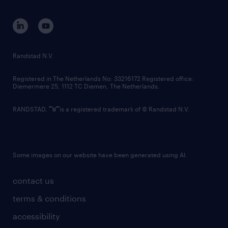
equity, diversity, inclusion and belonging
contact us
corporate governance
randstad innovation fund
country websites
Randstad N.V.
contact us
Registered in The Netherlands No: 33216172 Registered office:
Diemermere 25, 1112 TC Diemen, The Netherlands.
RANDSTAD,
is a registered trademark of © Randstad N.V.
Some images on our website have been generated using AI.
contact us
terms & conditions
accessibility