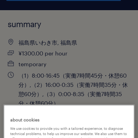
summary
福島県いわき市, 福島県
¥1300.00 per hour
temporary
（1）8:00-16:45（実働7時間45分・休憩60
分）,（2）16:00-0:35（実働7時間35分・休
憩60分）,（3）0:00-8:35（実働7時間35
分・休憩60分）
about cookies
We use cookies to provide you with a tailored experience, to diagnose
job category
technical problems, to help us improve our website. We also use them to