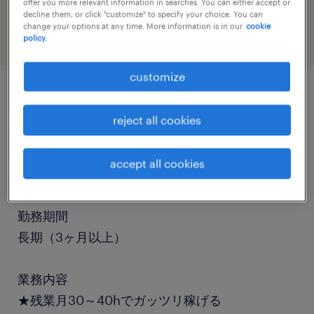
offer you more relevant information in searches. You can either accept or
engineering
decline them, or click "customize" to specify your choice. You can
change your options at any time. More information is in our
cookie
policy.
customize
job details
reject all cookies
職種
accept all cookies
組立・部品加工、マシンオペレーター
勤務期間
長期（3ヶ月以上）
業務内容
★残業月30～40hでガッツリ稼げる