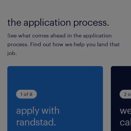
最寄駅
JR／大河原(宮城県)駅（車15分）
the application process.
休日休暇
See what comes ahead in the application
企業カレンダーによる
process. Find out how we help you land that
週休2日制（土日休み）。※月2回ほど土曜出勤の
job.
可能性がありますが、長期休暇もしっかりありま
す。
就業時間
0:00-8:20（実働7時間20分・休憩60分）
1 of 8
2 o
apply with
we
残業
月の残業時間は10～20時間ほど。
randstad.
cal