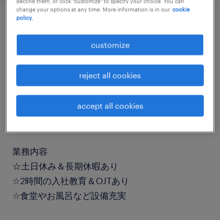
decline them, or click "customize" to specify your choice. You can
change your options at any time. More information is in our
cookie
policy.
job details
customize
職種
reject all cookies
組立・部品加工、マシンオペレーター
accept all cookies
勤務期間
長期（3ヶ月以上）
業務内容
☆土日休み＆長期休暇あり
☆2時間の入社教育＆OJTあり
☆食堂やお風呂など設備充実