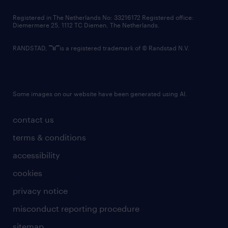
contact us
Registered in The Netherlands No: 33216172 Registered office:
Diemermere 25, 1112 TC Diemen, The Netherlands.
RANDSTAD,
is a registered trademark of © Randstad N.V.
Some images on our website have been generated using AI.
contact us
terms & conditions
accessibility
cookies
privacy notice
misconduct reporting procedure
sitemap