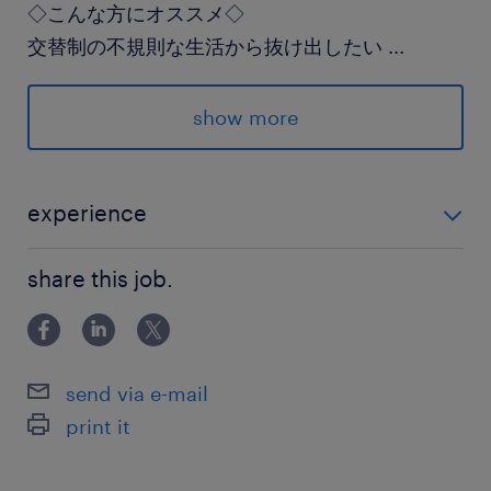
◇こんな方にオススメ◇
交替制の不規則な生活から抜け出したい
...
製造現場での実務経験を活かしたい
就業前の職場見学で実際の雰囲気を確かめたい
show more
なかなか時間が取れないあなたに！
experience
面談なしのオンライン登録♪
◇製造業の経験 ◇機械操作経験
share this job.
派遣先の特徴
私たちの生活に欠かせない自動車や
工場で動く機械の重要なパーツとなる
send via e-mail
「特殊な金属素材」をつくっている
print it
モノづくり企業です。