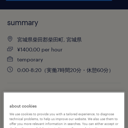
summary
宮城県柴田郡柴田町, 宮城県
¥1400.00 per hour
temporary
0:00-8:20（実働7時間20分・休憩60分）
job category
engineering
about cookies
We use cookies to provide you with a tailored experience, to diagnose
technical problems, to help us improve our website. We also use them to
offer you more relevant information in searches. You can either accept or