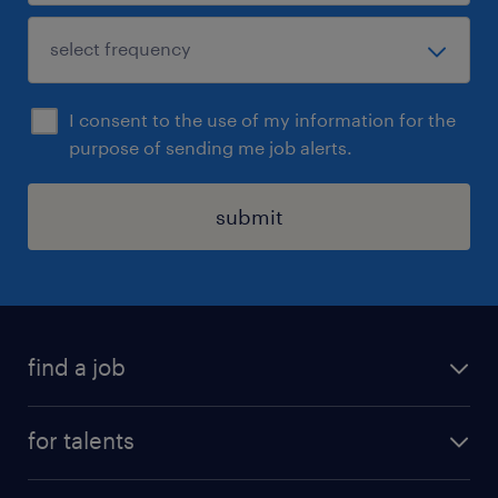
I consent to the use of my information for the
purpose of sending me job alerts.
submit
find a job
all jobs
for talents
career advice
operational career
careers at Randstad