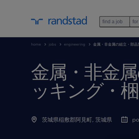
find a job
for
home
jobs
engineering
金属・非金属の組立・部品
金属・非金属
ッキング・梱
茨城県稲敷郡阿見町
,
茨城県
po