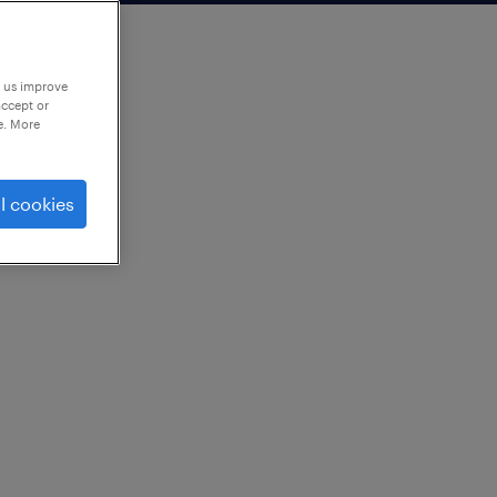
p us improve
accept or
e. More
l cookies
・梱包