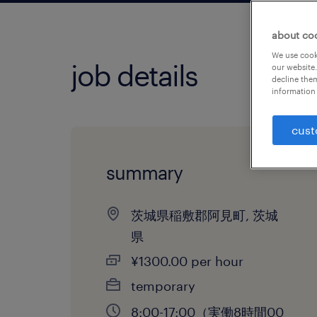
about co
We use cooki
job details
our website.
decline them
information 
cust
summary
茨城県稲敷郡阿見町, 茨城
県
¥1300.00 per hour
temporary
8:00-17:00（実働8時間00