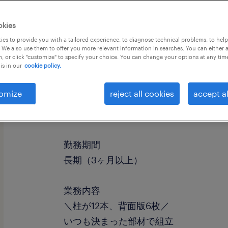
okies
es to provide you with a tailored experience, to diagnose technical problems, to hel
 We also use them to offer you more relevant information in searches. You can either 
, or click "customize" to specify your choice. You can change your options at any tim
is in our
cookie policy.
omize
reject all cookies
accept al
職種
組立・部品加工、仕分け・ピッキング
勤務期間
長期（3ヶ月以上）
業務内容
＼柱が12本、背面版6枚／
いつも決まった部材で組立