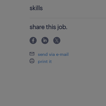
未経験歓迎！組立のスキルを身に着け
skills
の環境です！ ランスタッドなら♪ ＼不
スタート！／ □ご登録の際に今まで
PCスキル不要です！
しっかりヒアリングしてお仕事のご
share this job.
send via e-mail
print it