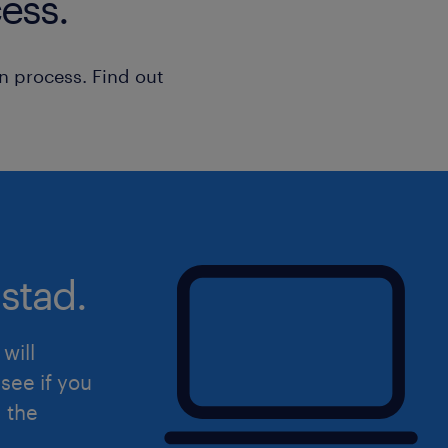
ess.
n process. Find out
stad.
will
see if you
d the