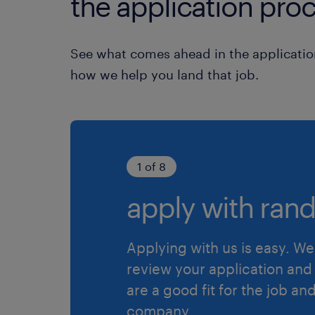
the application proc
See what comes ahead in the applicatio
how we help you land that job.
1 of 8
apply with rand
Applying with us is easy. We 
review your application and 
are a good fit for the job an
company.