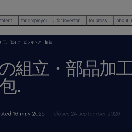
 talent
for employer
for investor
for press
about 
加工、仕分け・ピッキング・梱包
の組立・部品加
包
.
sted 16 may 2025
closes 24 september 2026