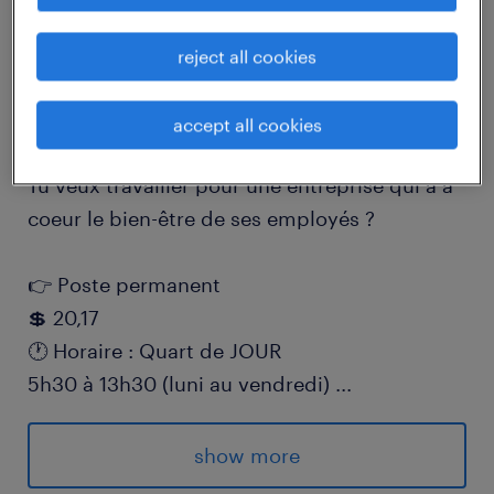
Vous avez de l'expérience en milieu de
production de papier ? Nous recrutons pour
reject all cookies
un rôle de journalier de production à temps
plein à Saint-Hubert !
accept all cookies
Tu veux travailler pour une entreprise qui a à
coeur le bien-être de ses employés ?
👉 Poste permanent
💲 20,17
🕐 Horaire : Quart de JOUR
5h30 à 13h30 (luni au vendredi)
...
📍 Saint-Hubert
show more
📩 Contacte Carolanne ou Roxanne 450-463-