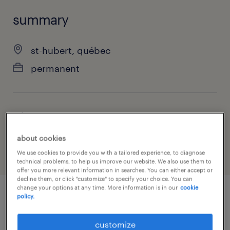
summary
st-hubert, québec
permanent
job category
manufacturing & production
about cookies
We use cookies to provide you with a tailored experience, to diagnose
technical problems, to help us improve our website. We also use them to
offer you more relevant information in searches. You can either accept or
decline them, or click "customize" to specify your choice. You can
change your options at any time. More information is in our
cookie
policy.
job details
customize