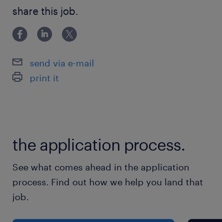
4114 ou
share this job.
carolanne.bouthat-garceau@randstad.ca
Avantages
send via e-mail
Choisir ce poste de journalier de production à
print it
SAINT-HUBERT, c'est accéder à des avantages
concurrentiels :
• Avantages sociaux concurrentiels et un
the application process.
environnement de travail valorisant
• Vêtements de travail fournis
See what comes ahead in the application
• Révision salariale annuelle et prime
process. Find out how we help you land that
d'ancienneté.
job.
• Environnement amical, bon esprit d’équipe,
et activités d’entreprise.