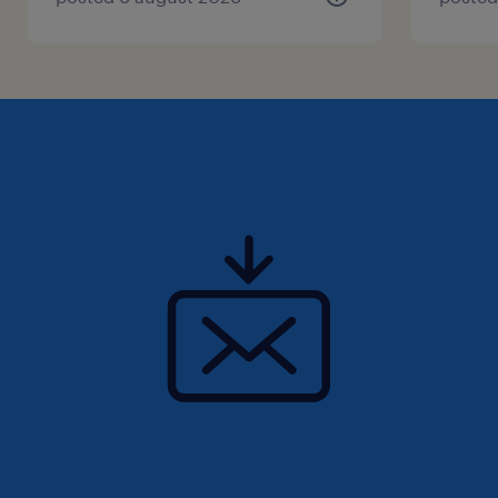
un gros atout).
Sommaire
Tu viens de lire tout ceci et tu te dis que ce
poste est fait pour toi et tu te demandes
comment faire pour appliquer?
Tu peux nous joindre des façons suivantes :
📧Courriel : carolanne.bouthat-
garceau@randstad.ca
🛜Par internet : Créer toi un profil sur
randstad.ca
📞Téléphone : 450-463-4114 - Demande pour
Carolanne ou Roxanne