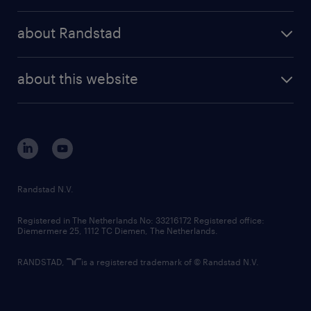
randstad operational
press releases
randstad share
randstad professional
about Randstad
news and events
investor contacts
randstad enterprise
company profile
future of work
randstad digital
about this website
sustainability
tech suite
disclaimer
equity, diversity, inclusion and belonging
contact us
corporate governance
randstad innovation fund
country websites
Randstad N.V.
contact us
Registered in The Netherlands No: 33216172 Registered office:
Diemermere 25, 1112 TC Diemen, The Netherlands.
RANDSTAD,
is a registered trademark of © Randstad N.V.