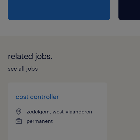
zijn gemak in een veranderende en evoluerende
omgeving
Positieve, proactieve en oplossingsgerichte
mentaliteit
Sterke teamspeler, in staat om effectief samen
te werken met finance, operations en IT
related jobs.
Analytisch, communicatief en zelfverzekerd in
het bespreken van financiële onderwerpen met
see all jobs
niet-financiële stakeholders
Hands-on mentaliteit met een sterk gevoel van
eigenaarschap en verantwoordelijkheid
cost controller
zedelgem, west-vlaanderen
permanent