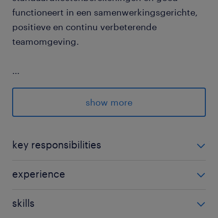
functioneert in een samenwerkingsgerichte,
positieve en continu verbeterende
teamomgeving.
...
show more
key responsibilities
Jouw taken:
experience
Belangrijkste verantwoordelijkheden:
Junior
skills