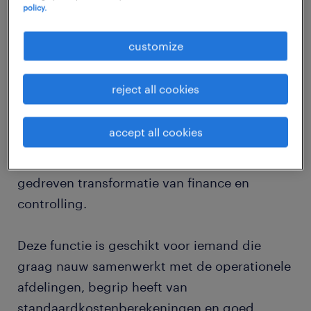
policy.
Voor een landbouwbedrijf regio Zedelgem
customize
zijn wij op zoek naar een Junior Cost
Controller / Assistant Plant Controller met
reject all cookies
een sterke interesse in productiecontrolling
en SAP CO, die bovendien IT-gericht en
accept all cookies
toekomstgericht is en graag een actieve
bijdrage wil leveren aan de digitale en AI-
gedreven transformatie van finance en
controlling.
Deze functie is geschikt voor iemand die
graag nauw samenwerkt met de operationele
afdelingen, begrip heeft van
standaardkostenberekeningen en goed