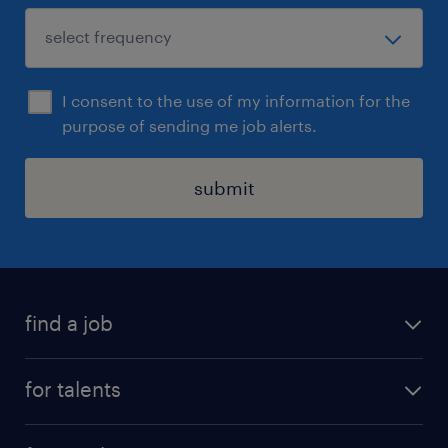
I consent to the use of my information for the
purpose of sending me job alerts.
submit
find a job
all jobs
for talents
career advice
operational career
careers at Randstad