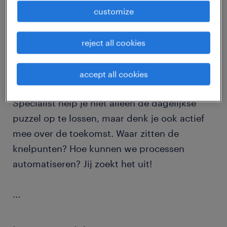
customize
Word jij blij van cijfers, data en
procesoptimalisatie? Heb jij een scherp oog
reject all cookies
voor detail en wil je jouw analytische skills
inzetten om logistieke processen naar een
accept all cookies
hoger niveau te tillen? Als Junior Planning
Specialist help je niet alleen de dagelijkse
puzzel op te lossen, maar denk je ook actief
mee over de toekomst. Waar zitten de
knelpunten? Hoe kunnen we processen
automatiseren? Jij zoekt het uit!
...