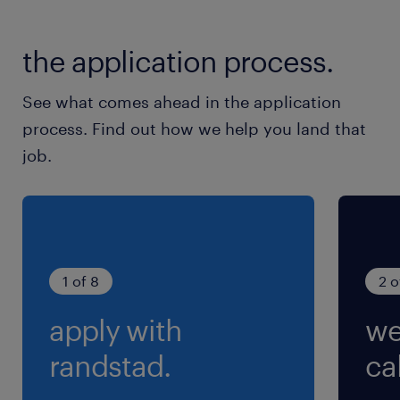
the application process.
See what comes ahead in the application
process. Find out how we help you land that
job.
1 of 8
2 o
apply with
we
randstad.
cal