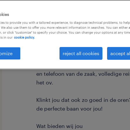
okies
es to provide you with a tailored experience, to diagnose technical problems, to hel
 We also use them to offer you more relevant information in searches. You can either 
, or click "customize" to specify your choice. You can change your options at any tim
is in our
cookie policy.
Administratie, rechten en financiën: vo
dan snel verder! Wij zijn op zoek naa
omize
reject all cookies
accept al
bij de Rijksoverheid willen gaan werk
Een prachtig salaris tussen € 3097,95
en telefoon van de zaak, volledige r
het ov.
Klinkt jou dat ook zo goed in de oren
de perfecte baan voor jou!
Wat bieden wij jou