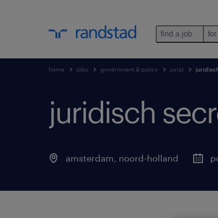
find a job
for
home
jobs
government & policy
jurist
juridisc
juridisch sec
amsterdam
,
noord-holland
p