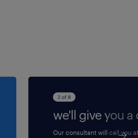
2 of 8
we'll give you a c
Our consultant will call you a