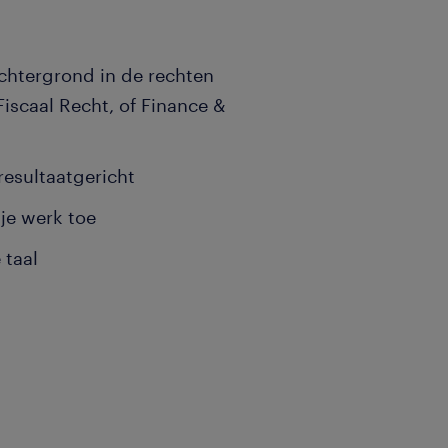
chtergrond in de rechten
Fiscaal Recht, of Finance &
resultaatgericht
 je werk toe
 taal
van dienst zijn! Bij
tje bijdragen in
atieve vaardigheden
 een functie met veel