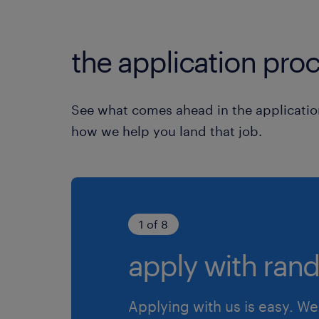
the application proc
See what comes ahead in the applicatio
how we help you land that job.
1 of 8
apply with rand
Applying with us is easy. We 