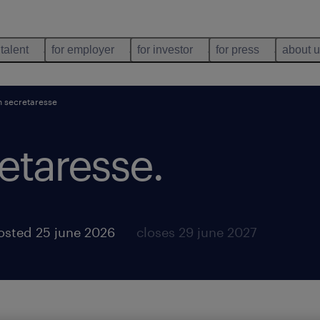
 talent
for employer
for investor
for press
about 
h secretaresse
retaresse
.
osted 25 june 2026
closes 29 june 2027