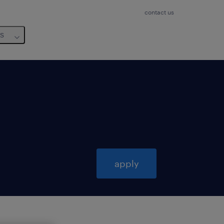
contact us
us
apply