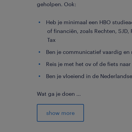
geholpen. Ook:
Heb je minimaal een HBO studiea
of financiën, zoals Rechten, SJD, 
Tax
Ben je communicatief vaardig en 
Reis je met het ov of de fiets naar
Ben je vloeiend in de Nederlandse
Wat ga je doen
...
Als jurist ga je burgers van Nederland 
diverse ministeries kan jij jouw steen
show more
bezwaarprocedures. Jouw communic
komen daarom goed van pas. Kortom,