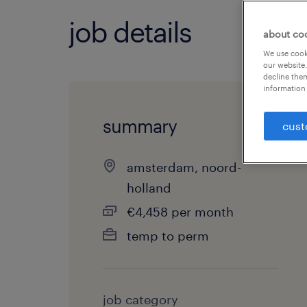
job details
about co
We use cooki
our website.
decline them
information 
summary
cust
amsterdam, noord-
holland
€4,458 per month
temp to perm
job category