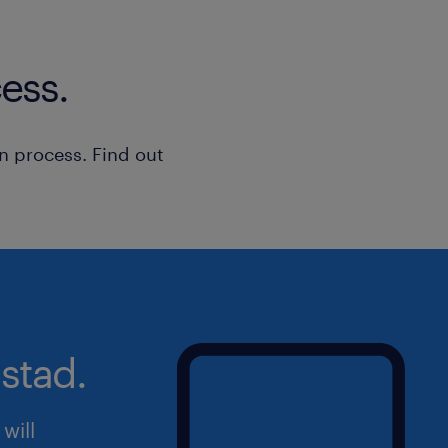
ess.
n process. Find out
stad.
will