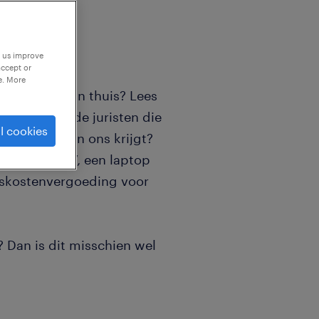
p us improve
accept or
e. More
el jij je hierin thuis? Lees
r gemotiveerde juristen die
l cookies
en. Wat je van ons krijgt?
 en € 4457,77, een laptop
eiskostenvergoeding voor
? Dan is dit misschien wel