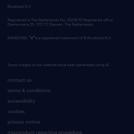
country websites
Randstad N.V.
contact us
Registered in The Netherlands No: 33216172 Registered office:
Diemermere 25, 1112 TC Diemen, The Netherlands.
RANDSTAD,
is a registered trademark of © Randstad N.V.
Some images on our website have been generated using AI.
contact us
terms & conditions
accessibility
cookies
privacy notice
misconduct reporting procedure