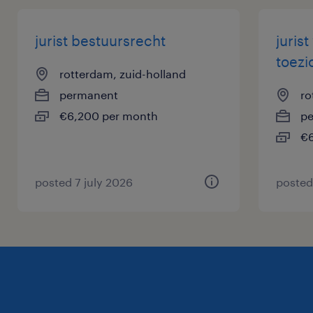
jurist bestuursrecht
juris
toezi
rotterdam, zuid-holland
permanent
ro
€6,200 per month
p
€6
posted 7 july 2026
posted