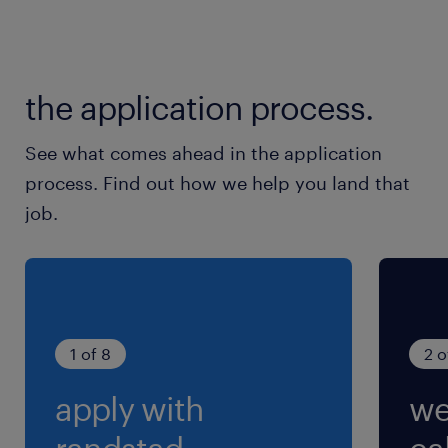
Omgevingswet.
the application process.
See what comes ahead in the application
process. Find out how we help you land that
job.
1 of 8
2 o
apply with
we