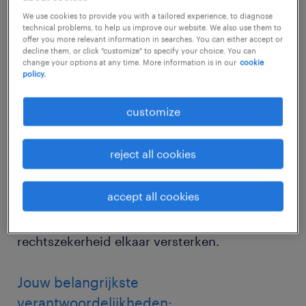
We use cookies to provide you with a tailored experience, to diagnose
technical problems, to help us improve our website. We also use them to
In de regio Rotterdam stroop je de mouwen
offer you more relevant information in searches. You can either accept or
decline them, or click "customize" to specify your choice. You can
op voor complexe, grootschalige uitdagingen
change your options at any time. More information is in our
cookie
policy.
in de fysieke leefomgeving. De
herstructurering van het haven- en
customize
industriegebied, de aanpak van omvangrijke
infrastructuurprojecten en de versnelling van
reject all cookies
de woningbouw vragen om een
daadkrachtige aanpak. Als Juridisch Adviseur
accept all cookies
Omgevingsrecht zorg jij voor een waterdicht
juridisch fundament, waarbij daadkracht en
rechtszekerheid elkaar versterken.
Jouw belangrijkste
verantwoordelijkheden: