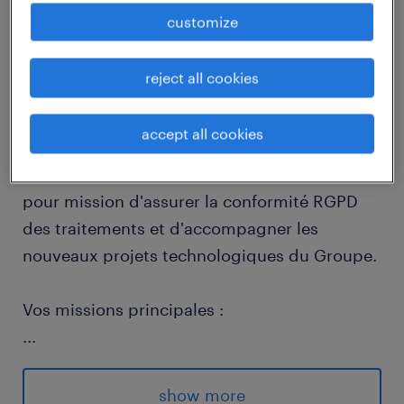
customize
job details
reject all cookies
descriptif du poste
accept all cookies
Rattaché(e) au département Privacy de la
Direction Éthique & Compliance, vous avez
pour mission d'assurer la conformité RGPD
des traitements et d'accompagner les
nouveaux projets technologiques du Groupe.
Vos missions principales :
...
Mise en conformité & Conseil : Instruire et
mettre en conformité les traitements des
show more