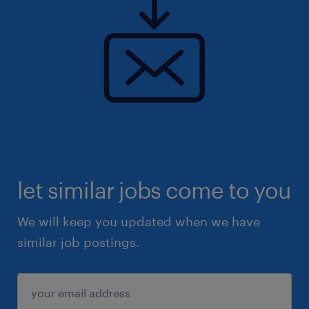
à propos de notre client
Notre client est un groupe industriel
international de premier plan, leader dans le
secteur de l'énergie et des services. Basé sur
un campus moderne à proximité de Paris, son
siège regroupe les fonctions Corporate qui
pilotent la stratégie mondiale du groupe.
let similar jobs come to you
We will keep you updated when we have
similar job postings.