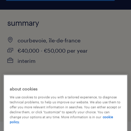
summary
courbevoie, île-de-france
€40,000 - €50,000 per year
interim
job category
about cookies
industry
We use cookies to provide you with a tailored experience, to diagnose
technical problems, to help us improve our website. We also use them to
offer you more relevant information in searches. You can either accept or
decline them, or click "customize" to specify your choice. You can
change your options at any time. More information is in our
cookie
policy.