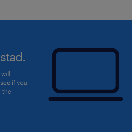
stad.
will
see if you
d the