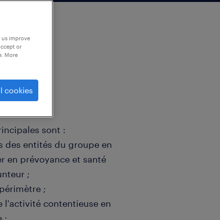
p us improve
accept or
e. More
l cookies
incipales sont :
ils des entités du groupe en
er en prévoyance et santé
nteur ;
 périmètre ;
 l'activité contentieuse en
 ;