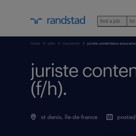
find a job
for
home
jobs
insurance
juriste contentieux assuranc
juriste cont
(f/h)
.
st denis
,
île-de-france
posted