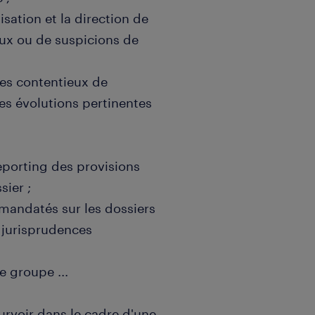
sation et la direction de
eux ou de suspicions de
 les contentieux de
es évolutions pertinentes
 reporting des provisions
ier ;
 mandatés sur les dossiers
s jurisprudences
e groupe ...
urvoir dans le cadre d'une