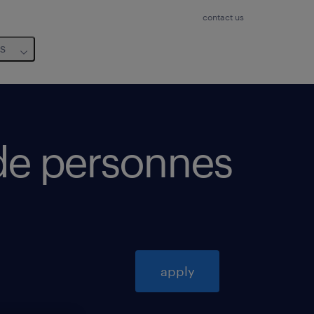
contact us
us
 de personnes
apply