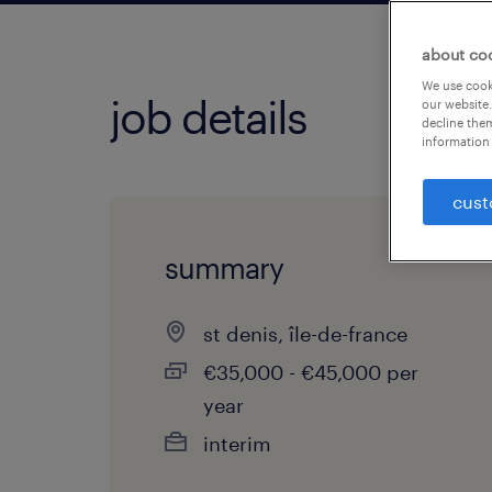
about co
We use cooki
job details
our website.
decline them
information 
cust
summary
st denis, île-de-france
€35,000 - €45,000 per
year
interim