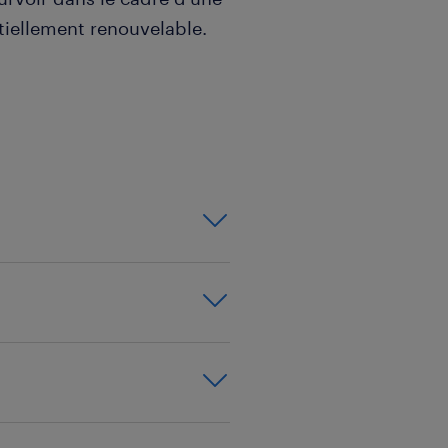
tiellement renouvelable.
e 35/45 K€ à négocier
é ou Master 2 Protection
ience en contentieux civil
n assurance de personnes
vile.