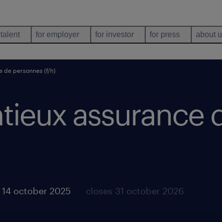
 talent
for employer
for investor
for press
about 
e de personnes (f/h)
entieux assurance
 14 october 2025
closes 31 october 2026