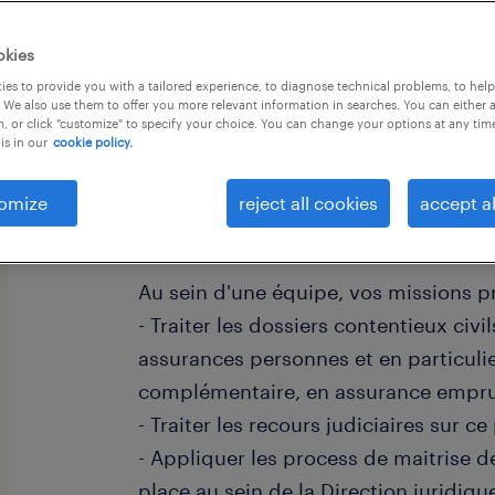
okies
es to provide you with a tailored experience, to diagnose technical problems, to hel
 We also use them to offer you more relevant information in searches. You can either 
, or click "customize" to specify your choice. You can change your options at any tim
is in our
cookie policy.
omize
reject all cookies
accept al
descriptif du poste
Au sein d'une équipe, vos missions pr
- Traiter les dossiers contentieux civ
assurances personnes et en particuli
complémentaire, en assurance empru
- Traiter les recours judiciaires sur ce
- Appliquer les process de maitrise de
place au sein de la Direction juridique