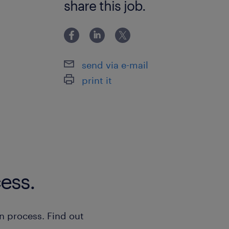
share this job.
à propos de notre client
Nous recherchons pour le compte de 
send via e-mail
d'assurances, un Juriste Contentieu
print it
(F/H) dans le cadre d'une mission d'i
potentiellement renouvelable avec un
immédiate.
ess.
n process. Find out