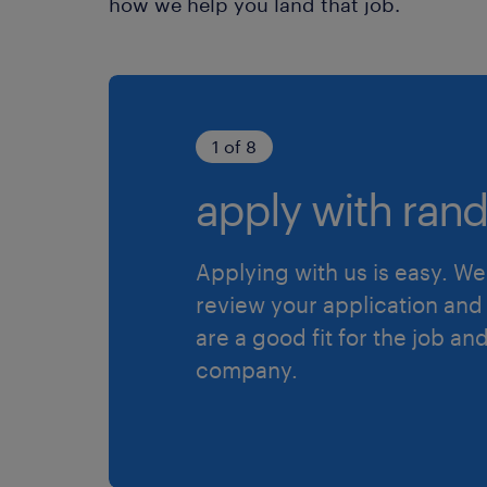
how we help you land that job.
1 of 8
apply with rand
Applying with us is easy. We 
review your application and 
are a good fit for the job an
company.