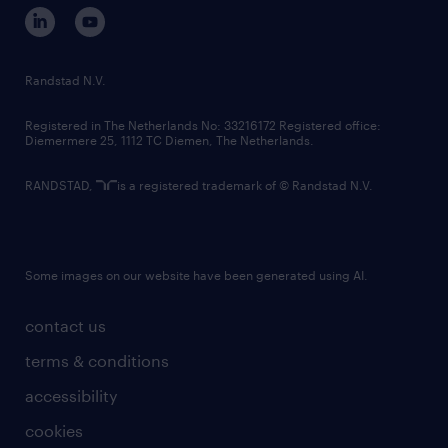
corporate governance
randstad innovation fund
country websites
Randstad N.V.
contact us
Registered in The Netherlands No: 33216172 Registered office:
Diemermere 25, 1112 TC Diemen, The Netherlands.
RANDSTAD,
is a registered trademark of © Randstad N.V.
Some images on our website have been generated using AI.
contact us
terms & conditions
accessibility
cookies