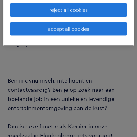
reject all cookies
Zoek jij een dynamische job als Kassier
(Blankenberge)? Week- én weekendwerk met
accept all cookies
aantrekkelijk loon (barema). Snel opstarten
mogelijk!
Ben jij dynamisch, intelligent en
contactvaardig? Ben je op zoek naar een
boeiende job in een unieke en levendige
entertainmentomgeving aan de kust?
Dan is deze functie als Kassier in onze
speelzaal in Blankenberge iets voor jou!