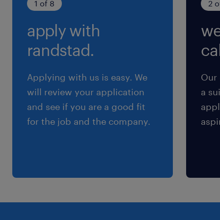
1 of 8
2 o
apply with
we
randstad.
cal
Applying with us is easy. We
Our 
will review your application
a su
and see if you are a good fit
appl
for the job and the company.
aspi