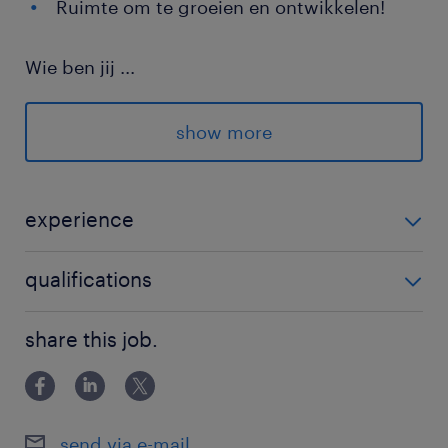
Ruimte om te groeien en ontwikkelen!
Wie ben jij
...
Heb jij al enige ervaring in de food sector?
Lees dan snel verder of de volgende punten
show more
ook bij jou passen!
experience
Je werkt graag samen en vindt het
belangrijk om collega’s te ondersteunen
1
qualifications
Je kunt zelfstandig werken en houdt
overzicht in je taken
Basisonderwijs
share this job.
Je werkt nauwkeurig en hebt oog voor
hygiëne en kwaliteit
Je bent flexibel inzetbaar en blijft rustig
send via e-mail