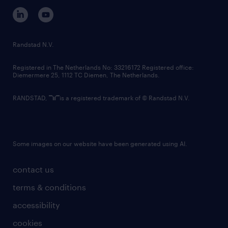
corporate governance
randstad innovation fund
country websites
Randstad N.V.
contact us
Registered in The Netherlands No: 33216172 Registered office:
Diemermere 25, 1112 TC Diemen, The Netherlands.
RANDSTAD,
is a registered trademark of © Randstad N.V.
Some images on our website have been generated using AI.
contact us
terms & conditions
accessibility
cookies