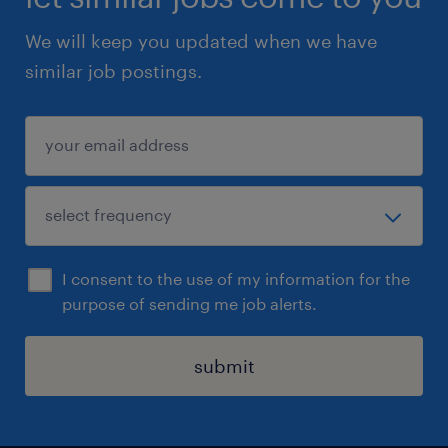
sieciowych (w tym robót ziemnych,
We will keep you updated when we have
odwodnień wykopów, montażu
similar job postings.
rurociągów, studni oraz przyłączy)
Biegła umiejętność analizy i czytania
dokumentacji technicznej oraz
projektowej
Doświadczenie w skutecznym
organizowaniu pracy zespołów
I consent to the use of my information for the
wykonawczych lub podwykonawców
purpose of sending me job alerts.
Znajomość przepisów Prawa
budowlanego oraz obowiązujących zasad
submit
BHP
Wysoki stopień samodzielności,