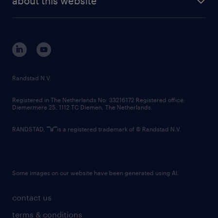
about this website
sustainability
tech suite
disclaimer
Agencja zatrudnienia – nr wpisu 47
equity, diversity, inclusion and belonging
contact us
corporate governance
ta oferta pracy przeznaczona jest dla osób
randstad innovation fund
powyżej 18 roku życia
country websites
Randstad N.V.
contact us
oferujemy
Registered in The Netherlands No: 33216172 Registered office:
Diemermere 25, 1112 TC Diemen, The Netherlands.
Bezpieczeństwo i stabilizacja: Stałe
RANDSTAD,
is a registered trademark of © Randstad N.V.
zatrudnienie na pełny etat w oparciu o
umowę o pracę
Motywujący system płac: Atrakcyjna
Some images on our website have been generated using AI.
podstawa oraz premie powiązane z
contact us
Twoim zaangażowaniem i osiąganymi
terms & conditions
rezultatami