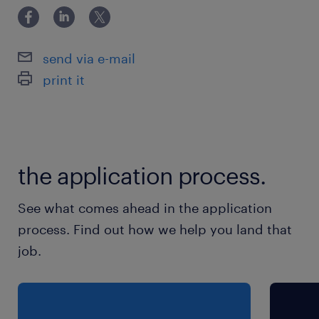
realizowanych z dbałością o najwyższe
standardy jakości i nowoczesne technologie.
send via e-mail
zadania
print it
Organizacja i nadzór nad realizacją prac
budowlanych oraz modernizacyjnych w
zakresie sieci wodociągowo-
kanalizacyjnych
the application process.
Koordynowanie robót na placu budowy, w
See what comes ahead in the application
tym zarządzanie podległymi brygadami
process. Find out how we help you land that
oraz współpraca z podwykonawcami
job.
Kontrola zgodności realizowanych prac z
dokumentacją projektową,
specyfikacjami technicznymi oraz