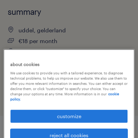
summary
uddel, gelderland
€18 per month
temporary
about cookies
We use cookies to provide you with a tailored experience, to diagnose
technical problems, to help us improve our website. We also use them to
job category
offer you more relevant information in searches. You can either accept or
other
decline them, or click "customize" to specify your choice. You can
change your options at any time. More information is in our
cookie
policy.
customize
job details
reject all cookies