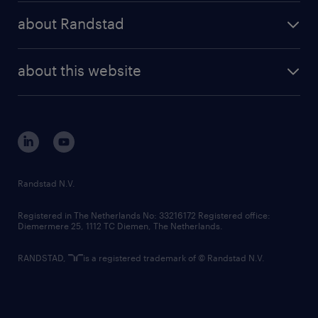
press releases
randstad share
randstad professional
about Randstad
news and events
investor contacts
randstad enterprise
company profile
future of work
randstad digital
about this website
sustainability
tech suite
disclaimer
equity, diversity, inclusion and belonging
contact us
corporate governance
randstad innovation fund
country websites
Randstad N.V.
contact us
Registered in The Netherlands No: 33216172 Registered office:
Diemermere 25, 1112 TC Diemen, The Netherlands.
RANDSTAD,
is a registered trademark of © Randstad N.V.