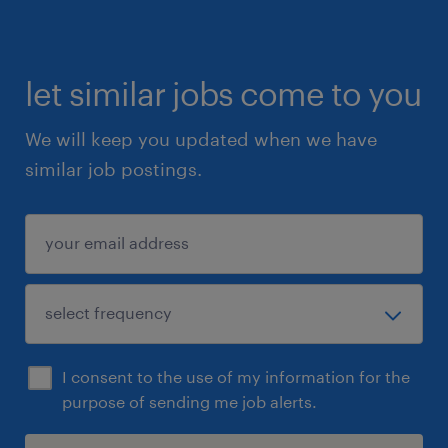
200 collega's, verspreid over verschillende
afdelingen.
let similar jobs come to you
sollicitatie
We will keep you updated when we have
Solliciteer vandaag nog als je klaar bent voor
similar job postings.
een nieuwe uitdaging als klantadviseur. We
kijken ernaar uit om meer over jou te horen
en de mogelijkheden te bespreken.
Uiteraard staat deze vacature open voor
iedereen die zich hierin herkent.
I consent to the use of my information for the
purpose of sending me job alerts.