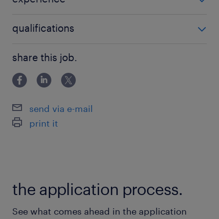
Pensioenopbouw vanaf de eerste
Klantadviseur
qualifications
werkdag
25 vakantiedagen per jaar
Geen
share this job.
Gratis toegang tot online trainingen
wie ben jij
send via e-mail
Als klantadviseur ben jij de drijvende kracht
print it
achter een positieve klantervaring. Je bent
leergierig en flexibel. Om deze rol succesvol
te vervullen, beschik je over de volgende
eigenschappen:
the application process.
Je bent een enthousiaste teamspeler die
See what comes ahead in the application
graag klanten helpt;