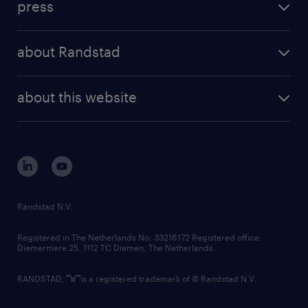
press
results and reports
randstad operational
press releases
randstad share
randstad professional
about Randstad
news and events
investor contacts
randstad enterprise
company profile
future of work
randstad digital
about this website
sustainability
tech suite
disclaimer
equity, diversity, inclusion and belonging
contact us
corporate governance
randstad innovation fund
country websites
Randstad N.V.
contact us
Registered in The Netherlands No: 33216172 Registered office:
Diemermere 25, 1112 TC Diemen, The Netherlands.
RANDSTAD,
is a registered trademark of © Randstad N.V.