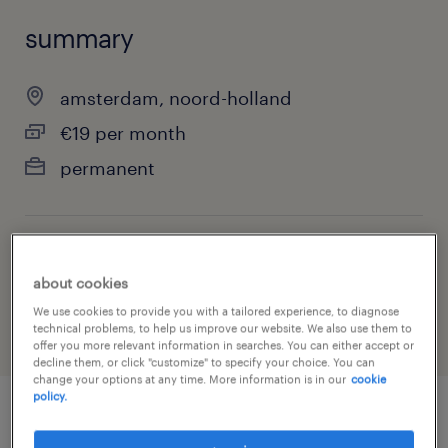
summary
amsterdam, noord-holland
€19 per month
permanent
job category
about cookies
warehousing & distribution
We use cookies to provide you with a tailored experience, to diagnose
technical problems, to help us improve our website. We also use them to
offer you more relevant information in searches. You can either accept or
decline them, or click "customize" to specify your choice. You can
change your options at any time. More information is in our
cookie
policy.
job details