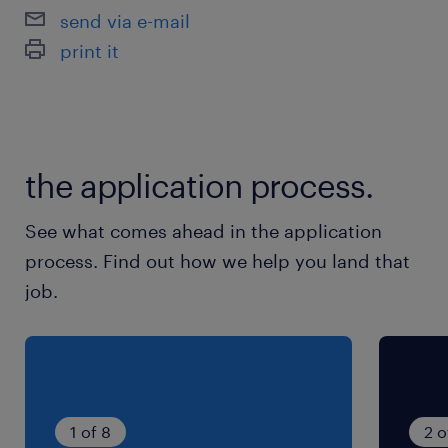
「これくらいは出来るんだけど、いいのかな？」疑問
JR東北本線／小金井駅（車9分）
send via e-mail
に思ったら即問い合わせ♪詳しくお話伺わせていただき
JR両毛線／思川駅（車18分）
print it
ます！
JR水戸線／玉戸駅（車21分）
休日休暇
シフト制
the application process.
日→夜→夜明け休→日→夜→夜明け休→休→休の
繰り返し／各種長期休暇あり（GW・夏季・年末
See what comes ahead in the application
年始）
process. Find out how we help you land that
job.
就業時間
（1）8:30-21:00（実働11時間30分・休憩60分）
（2）20:30-9:00（実働11時間30分・休憩60
分）
※1ヶ月変形労働時間制／休憩時間：ご飯休憩45
1 of 8
2 o