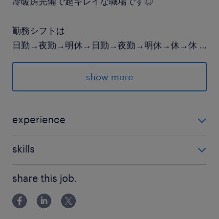
冷暖房完備で超キレイな職場です◎
勤務シフトは
日勤→夜勤→明休→日勤→夜勤→明休→休→休
...
この8日間繰り返しです！
show more
■年２回の満期手当【最大２０万円】
■年１回の昇給チャンス など
待遇も最強！お気軽にご応募くださいね♪
experience
・フォークリフト運転技能講習修了（無制限）／実務
派遣先の特徴
skills
経験が浅めの方や、ブランクありの方もOK！
大手製造メーカー／主に電子機器や自動車に使用
・PCの文字・入力程度（メール作成などもお願いしま
される機能性素材の製造・販売を行っています
share this job.
す）
・Excel（初級レベル）
最寄駅