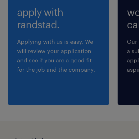
分、後半小休憩15分
apply with
we
残業
randstad.
cal
20時間／月 程度
Applying with us is easy. We
Our 
will review your application
a su
and see if you are a good fit
appl
for the job and the company.
aspi