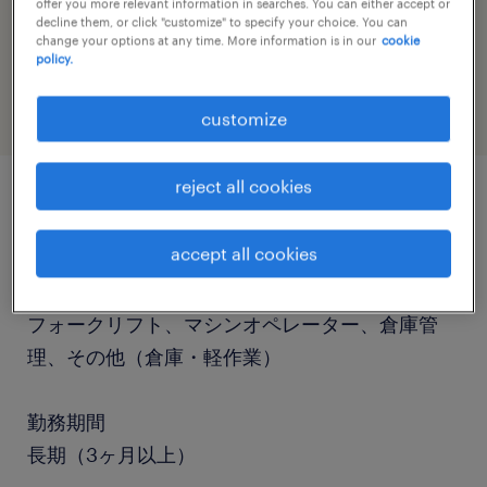
offer you more relevant information in searches. You can either accept or
decline them, or click "customize" to specify your choice. You can
job category
change your options at any time. More information is in our
cookie
warehousing & distribution
policy.
customize
reject all cookies
job details
accept all cookies
職種
フォークリフト、マシンオペレーター、倉庫管
理、その他（倉庫・軽作業）
勤務期間
長期（3ヶ月以上）