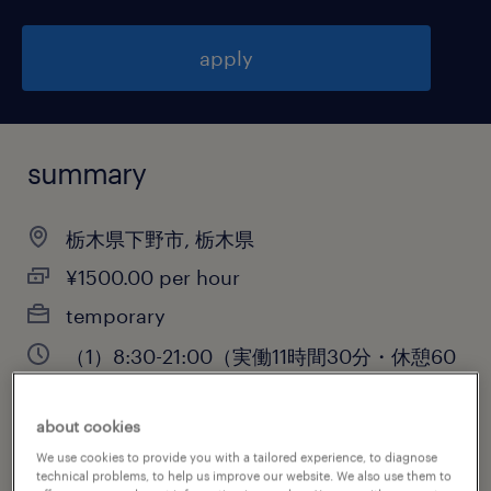
apply
summary
栃木県下野市, 栃木県
¥1500.00 per hour
temporary
（1）8:30-21:00（実働11時間30分・休憩60
分）,（2）20:30-9:00（実働11時間30分・
休憩60分）
about cookies
We use cookies to provide you with a tailored experience, to diagnose
technical problems, to help us improve our website. We also use them to