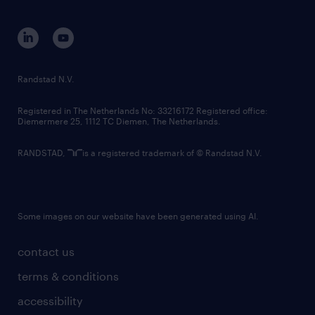
disclaimer
equity, diversity, inclusion and belonging
contact us
corporate governance
randstad innovation fund
country websites
Randstad N.V.
contact us
Registered in The Netherlands No: 33216172 Registered office:
Diemermere 25, 1112 TC Diemen, The Netherlands.
RANDSTAD,
is a registered trademark of © Randstad N.V.
Some images on our website have been generated using AI.
contact us
terms & conditions
accessibility