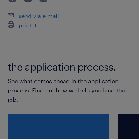
東武宇都宮駅（車15分）
き ・人間関係のストレスを減らした
雀宮駅（車15分）
send via e-mail
print it
休日休暇
土日祝日
企業カレンダーあり(GW、夏季、年末年始休暇な
ど)＊年間休日131日
the application process.
就業時間
See what comes ahead in the application
8:00-16:30（実働7時間45分・休憩45分）
process. Find out how we help you land that
job.
残業
なし（生産状況に応じて相談の可能性あり）
交通費