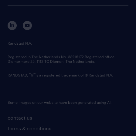
tech suite
disclaimer
equity, diversity, inclusion and belonging
contact us
corporate governance
randstad innovation fund
country websites
Randstad N.V.
contact us
Registered in The Netherlands No: 33216172 Registered office:
Diemermere 25, 1112 TC Diemen, The Netherlands.
RANDSTAD,
is a registered trademark of © Randstad N.V.
Some images on our website have been generated using AI.
contact us
terms & conditions