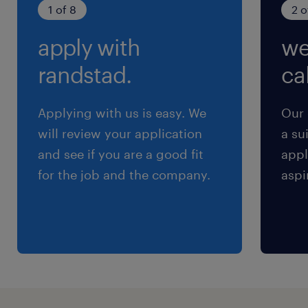
※かかった分を支給 ＊上限月4万円
1 of 8
2 o
apply with
we
randstad.
cal
Applying with us is easy. We
Our 
will review your application
a su
and see if you are a good fit
appl
for the job and the company.
aspi