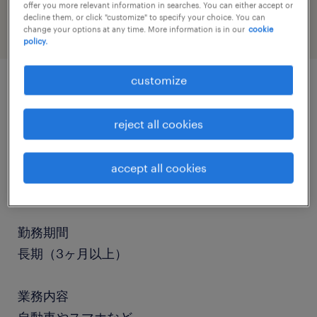
offer you more relevant information in searches. You can either accept or
decline them, or click "customize" to specify your choice. You can
change your options at any time. More information is in our
cookie
policy.
customize
job details
reject all cookies
職種
マシンオペレーター、組立・部品加工、検査、設
accept all cookies
備管理・マシンメンテナンス
勤務期間
長期（3ヶ月以上）
業務内容