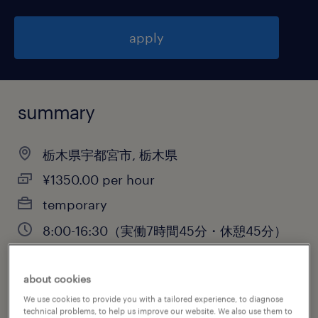
apply
summary
栃木県宇都宮市, 栃木県
¥1350.00 per hour
temporary
8:00-16:30（実働7時間45分・休憩45分）
about cookies
job category
We use cookies to provide you with a tailored experience, to diagnose
technical problems, to help us improve our website. We also use them to
engineering