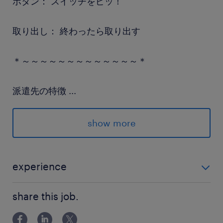
ボタン： スイッチをピッ！
取り出し： 終わったら取り出す
＊～～～～～～～～～～～～～＊
派遣先の特徴
...
工業用測定機器の世界的メーカー。『良い環境』
『良い人間』『良い技術』の社是の元、日々技術
show more
革新に取り組んでいる最先端企業です。ランスタ
ッドは事業所を構え、高度な生産体制をサポート
しています。
experience
製造の現場で働いたことがある方大歓迎★ ＊年数不問
最寄駅
share this job.
＊業界不問 ＊資格不問 ＊学歴不問 ＊20代・30代・40
JR宇都宮線／宇都宮駅（車10分）
代活躍中 ＼こんな方におすすめ／ ・モクモク作業が好