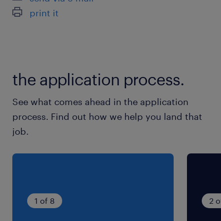
print it
the application process.
See what comes ahead in the application
process. Find out how we help you land that
job.
1 of 8
2 o