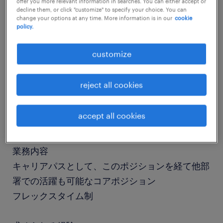
offer you more relevant information in searches. You can either accept or
decline them, or click "customize" to specify your choice. You can
change your options at any time. More information is in our
cookie
policy.
job details
customize
社名
社名非公開
reject all cookies
職種
accept all cookies
財務、会計、税務、経理
業務内容
キャリアパスとして、このポジションを経て他部
署での活躍も可能なコアポジション
フレックスタイム制