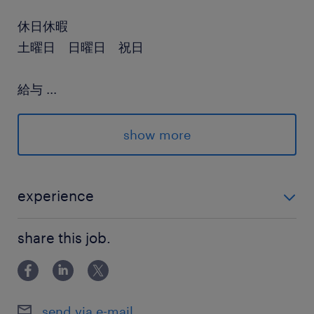
休日休暇
土曜日 日曜日 祝日
給与
...
年収700 ～ 900万円
show more
賞与
業績により、四半期ごとに業績手当あり
雇用期間
experience
期間の定めなし
■必須 ・ファイナンス経験（財務諸表が読める、会計知
share this job.
識） ・融資や 与信業務経験 ・ビジネスレベルの日本語
力、英語力（英語力は意欲があれば日常会話レベル可
能） ■歓迎 ・リースやファイナンス業界の経
send via e-mail