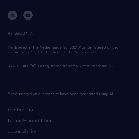
contact us
corporate governance
randstad innovation fund
country websites
Randstad N.V.
contact us
Registered in The Netherlands No: 33216172 Registered office:
Diemermere 25, 1112 TC Diemen, The Netherlands.
RANDSTAD,
is a registered trademark of © Randstad N.V.
Some images on our website have been generated using AI.
contact us
terms & conditions
accessibility