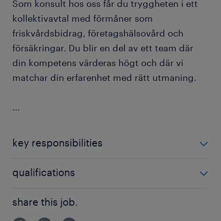
Som konsult hos oss får du tryggheten i ett
kollektivavtal med förmåner som
friskvårdsbidrag, företagshälsovård och
försäkringar. Du blir en del av ett team där
din kompetens värderas högt och där vi
matchar din erfarenhet med rätt utmaning.
...
key responsibilities
Vi söker dig som:
qualifications
Är kommunikativ och samarbetsvillig, då vi ofta
För att lyckas i rollen ser vi att du har:
share this job.
arbetar i team