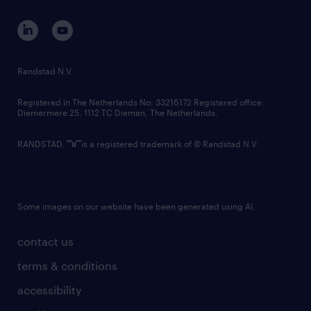
contact us
corporate governance
randstad innovation fund
country websites
Randstad N.V.
contact us
Registered in The Netherlands No: 33216172 Registered office:
Diemermere 25, 1112 TC Diemen, The Netherlands.
RANDSTAD,
is a registered trademark of © Randstad N.V.
Some images on our website have been generated using AI.
contact us
terms & conditions
accessibility