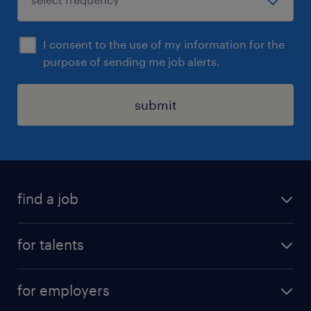
I consent to the use of my information for the
purpose of sending me job alerts.
submit
find a job
all jobs
for talents
career advice
operational career
careers at Randstad
for employers
professional career