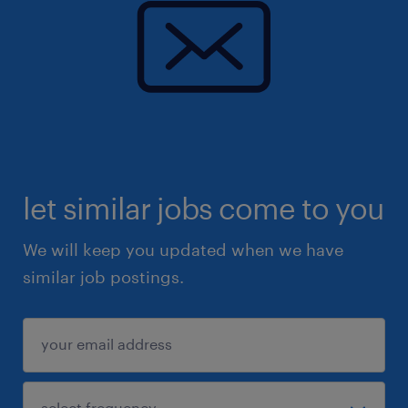
Onboarding: Du erhältst eine strukturierte
Einarbeitung.
Klima: Ein tolles Team, das dich herzlich
aufnimmt und unterstützt.
Wir freuen uns auf deine Bewerbung!
let similar jobs come to you
We will keep you updated when we have
similar job postings.