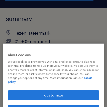
summary
liezen, steiermark
€2,609 per month
permanent
about cookies
full-time
We use cookies to provide you with a tailored experience, to diagnose
technical problems, to help us improve our website. We also use them to
offer you more relevant information in searches. You can either accept or
decline them, or click "customize" to specify your choice. You can
change your options at any time. More information is in our
cookie
job category
policy.
warehousing & distribution
customize