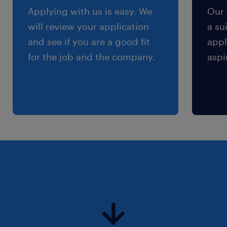
Applying with us is easy. We
Our 
sind zum Erreichen des Arbeitsortes
will review your application
a su
erforderlich.
and see if you are a good fit
appl
Staplerschein mit Fahrpraxis ist
for the job and the company.
aspi
erforderlich
Das bieten wir dir
Bezahlung: Ein marktkonformer
Bruttomonatslohn ab EUR 2.608,54 (auf
Vollzeitbasis) exklusive Zulagen und
Zuschläge.
Extras: Profitiere von
Mitarbeiter:innenrabatten und attraktiven
Sozialleistungen von Randstad.